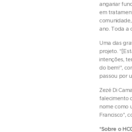
angariar fun
em tratamento
comunidade, 
ano. Toda a 
Uma das grav
projeto. "[Es
intenções, t
do bem!", co
passou por 
Zezé Di Cama
falecimento 
nome como um
Francisco", 
*Sobre o HCG