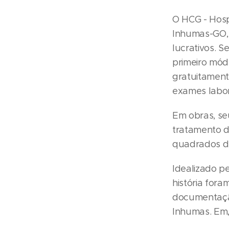
O HCG - Hosp
Inhumas-GO, 
lucrativos. 
primeiro mód
gratuitament
exames labor
Em obras, se
tratamento de
quadrados de
Idealizado p
história for
documentação
Inhumas. Em,