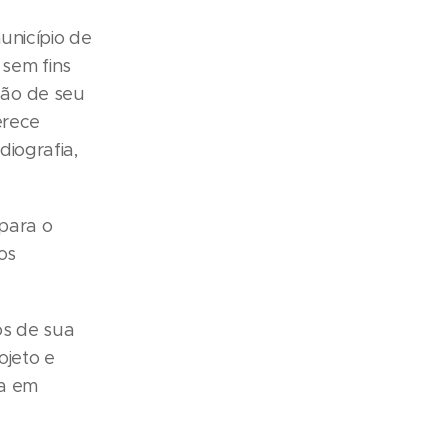
unicípio de
sem fins
ção de seu
erece
iografia,
 para o
os
os de sua
ojeto e
ea em