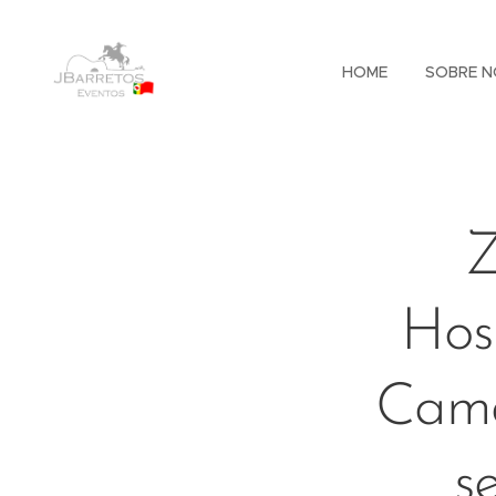
HOME
SOBRE N
Z
Hos
Cama
s