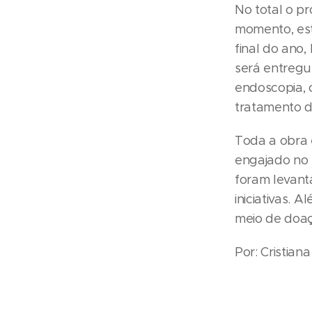
No total o p
momento, est
final do ano,
será entreg
endoscopia, 
tratamento d
Toda a obra 
engajado no 
foram levanta
iniciativas. 
meio de doa
Por: Cristia