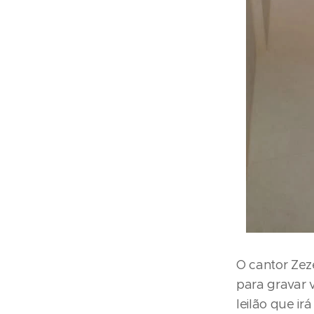
O cantor Zez
para gravar 
leilão que ir