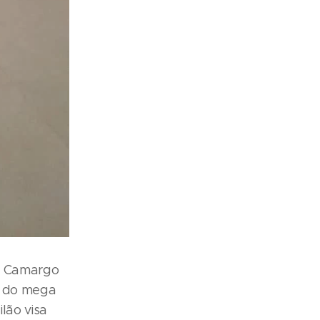
co Camargo
ar do mega
lão visa