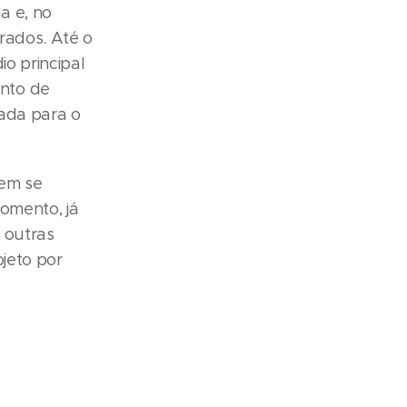
a e, no
rados. Até o
io principal
nto de
ada para o
tem se
omento, já
e outras
ojeto por