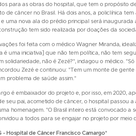
dos para as obras do hospital, que tem o propósito de
 de câncer no Brasil. Há dois anos, a policlínica tem
e uma nova ala do prédio principal será inaugurada a
construção tem sido realizada por doações da socied
ações foi feita com o médico Wagner Miranda, ideal
ta é uma iniciativa] que não tem política, não tem se
em solidariedade, não é Zezé?", indagou o médico. "S
ncordou Zezé e continuou: "Tem um monte de gente 
um problema de saúde assim."
rgo é embaixador do projeto e, por isso, em 2020, ap
de seu pai, acometido de câncer, o hospital passou a
a homenagem. "O Brasil inteiro está convocado a se
convidou a todos para se engajar no projeto por meio
 - Hospital de Câncer Francisco Camargo*