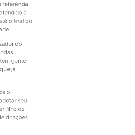
 referência
 atendido a
té o final do
ade.
izador do
gundas
ó tem gente
que já
ós o
 adotar seu
r filho de
 de doações.