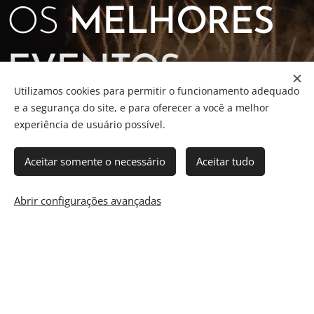
OS
MELHORES
EVENTOS
Utilizamos cookies para permitir o funcionamento adequado
e a segurança do site, e para oferecer a você a melhor
experiência de usuário possível.
Aqui você terá mais informação sobre os principais
eventos sertanejos de Campinas e região!
Aceitar somente o necessário
Aceitar tudo
Abrir configurações avançadas
Saiba mais