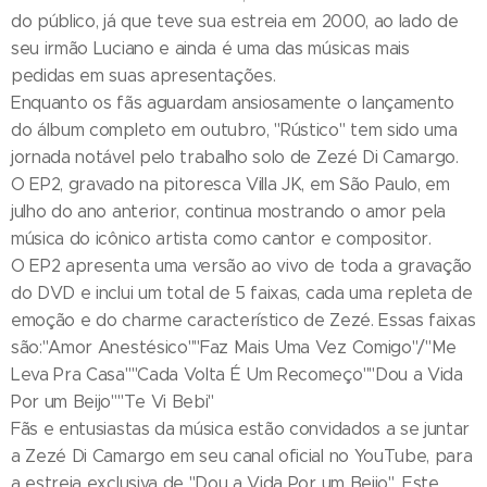
do público, já que teve sua estreia em 2000, ao lado de
seu irmão Luciano e ainda é uma das músicas mais
pedidas em suas apresentações.
Enquanto os fãs aguardam ansiosamente o lançamento
do álbum completo em outubro, "Rústico" tem sido uma
jornada notável pelo trabalho solo de Zezé Di Camargo.
O EP2, gravado na pitoresca Villa JK, em São Paulo, em
julho do ano anterior, continua mostrando o amor pela
música do icônico artista como cantor e compositor.
O EP2 apresenta uma versão ao vivo de toda a gravação
do DVD e inclui um total de 5 faixas, cada uma repleta de
emoção e do charme característico de Zezé. Essas faixas
são:"Amor Anestésico""Faz Mais Uma Vez Comigo"/"Me
Leva Pra Casa""Cada Volta É Um Recomeço""Dou a Vida
Por um Beijo""Te Vi Bebi"
Fãs e entusiastas da música estão convidados a se juntar
a Zezé Di Camargo em seu canal oficial no YouTube, para
a estreia exclusiva de "Dou a Vida Por um Beijo". Este