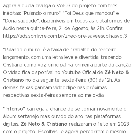
agora a dupla divulga o Vol.03 do projeto com três
inéditas: "Pulando o muro", "Foi Deus que mandou" e
"Dona saudade", disponíveis em todas as plataformas de
áudio nesta quinta-feira, 21 de Agosto, às 21h. Confira:
https://ads.somlivre.com.br/znec-pre-saveescolhasvol.3
"Pulando o muro" é a faixa de trabalho do terceiro
lançamento, com uma letra leve e divertida, trazendo
Cristiano como voz principal na primeira parte da canção.
Zé Neto &
O vídeo fica disponível no Youtube Oficial de
Cristiano
no dia seguinte, sexta-feira (30) às 12h. As
demais faixas ganham videoclipe nas próximas
respectivas sexta-feiras sempre ao meio-dia.
"Intenso"
carrega a chance de se tornar novamente o
álbum sertanejo mais ouvido do ano nas plataformas
Zé Neto & Cristiano
digitais,
realizaram o feito em 2023
com o projeto "Escolhas" e agora percorrem o mesmo