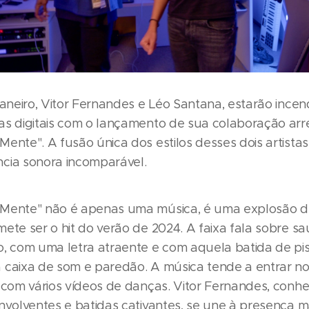
 janeiro, Vitor Fernandes e Léo Santana, estarão ince
as digitais com o lançamento de sua colaboração arr
Mente". A fusão única dos estilos desses dois artista
cia sonora incomparável.
Mente" não é apenas uma música, é uma explosão de
mete ser o hit do verão de 2024. A faixa fala sobre s
o, com uma letra atraente e com aquela batida de pi
 caixa de som e paredão. A música tende a entrar no 
s com vários vídeos de danças. Vitor Fernandes, conhe
envolventes e batidas cativantes, se une à presença 