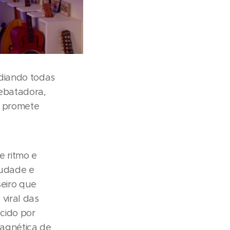
ndiando todas
ebatadora,
s promete
 ritmo e
audade e
seiro que
viral das
cido por
magnética de