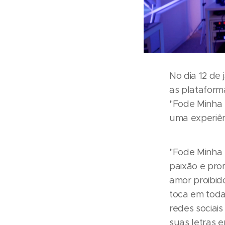
No dia 12 de
as plataform
"Fode Minha 
uma experiên
"Fode Minha 
paixão e pro
amor proibid
toca em toda
redes sociai
suas letras 