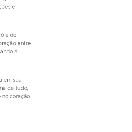
ções e
ró e do
oração entre
iando a
ca em sua
ima de tudo,
e no coração