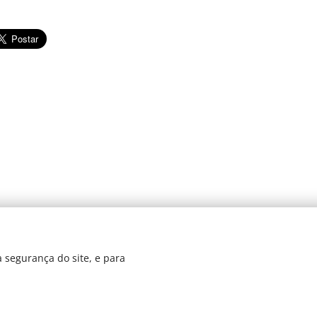
© 2024 JBarretos Eventos.
 segurança do site, e para
Desenvolvido por
Webnode
Cookies