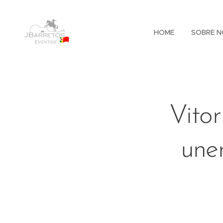
HOME
SOBRE N
Vito
une