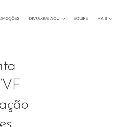
OMOÇÕES
DIVULGUE AQUI
EQUIPE
MAIS
nta
“VF
pação
es