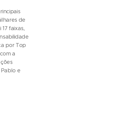
incipais
ilhares de
 17 faixas,
onsabilidade
ca por Top
 com a
ações
 Pablo e