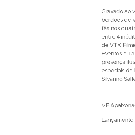
Gravado ao v
bordões de V
fãs nos quatr
entre 4 inéd
de VTX Filme
Eventos e Ta
presença ilu
especiais de
Silvanno Sall
VF Apaixonad
Lançamento: 