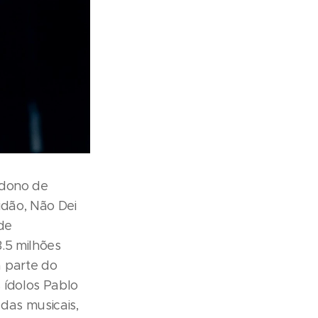
 dono de
idão, Não Dei
de
.5 milhões
 parte do
 ídolos Pablo
das musicais,