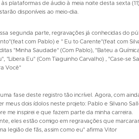
às plataformas de áudio à meia noite desta sexta (11)
starão disponíveis ao meio-dia.
dessa segunda parte, regravações já conhecidas do p
to"(feat com Pablo) e " Eu to Carente"(feat com Silva
ditas "Minha Saudade" (Com Pablo), "Bateu a Química
, "Libera Eu" (Com Tiaguinho Carvalho) , "Case-se S
ra Você"
uma fase deste registro tão incrível. Agora, com aind
ter meus dois ídolos neste projeto: Pablo e Silvano Salle
e me inspirei e que fazem parte da minha carreira.
te, eles estão comigo em regravações que marcaram 
ma legião de fãs, assim como eu" afirma Vitor