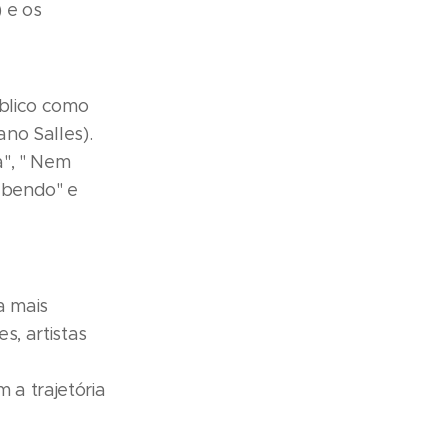
 e os
úblico como
no Salles).
", " Nem
abendo" e
a mais
s, artistas
a trajetória