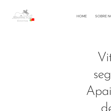
HOME
SOBRE N
Vi
se
Apai
d