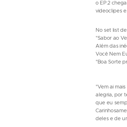
o EP.2 chega 
videoclipes e
No set list 
"Sabor ao Ven
Além das iné
Você Nem Eu"
"Boa Sorte p
"Vem ai mais 
alegria, por 
que eu sempr
Carinhosamen
deles e de u