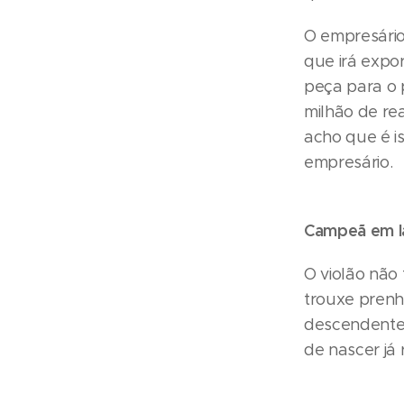
O empresário
que irá expo
peça para o 
milhão de re
acho que é is
empresário.
Campeã em l
O violão não 
trouxe prenh
descendente 
de nascer já