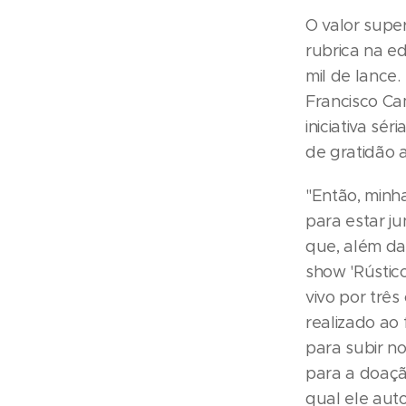
O valor supe
rubrica na e
mil de lance
Francisco Ca
iniciativa sé
de gratidão 
"Então, minh
para estar ju
que, além da
show 'Rústic
vivo por três
realizado ao 
para subir n
para a doaçã
qual ele auto