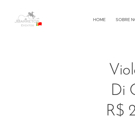
HOME
SOBRE N
Vio
Di 
R$ 2