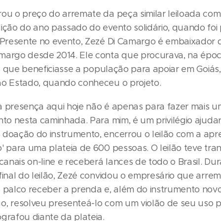
rou o preço do arremate da peça similar leiloada com
dição do ano passado do evento solidário, quando foi
. Presente no evento, Zezé Di Camargo é embaixador
margo desde 2014. Ele conta que procurava, na épo
ria que beneficiasse a população para apoiar em Goiá
ao Estado, quando conheceu o projeto.
a presença aqui hoje não é apenas para fazer mais 
nto nesta caminhada. Para mim, é um privilégio ajudar"
 doação do instrumento, encerrou o leilão com a ap
o' para uma plateia de 600 pessoas. O leilão teve tra
 canais on-line e receberá lances de todo o Brasil. D
final do leilão, Zezé convidou o empresário que arrem
o palco receber a prenda e, além do instrumento nov
o, resolveu presenteá-lo com um violão de seu uso p
grafou diante da plateia.