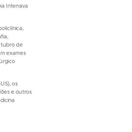
a Intensiva
liclínica,
fia,
utubro de
com exames
úrgico
US), os
lões e outros
dicina