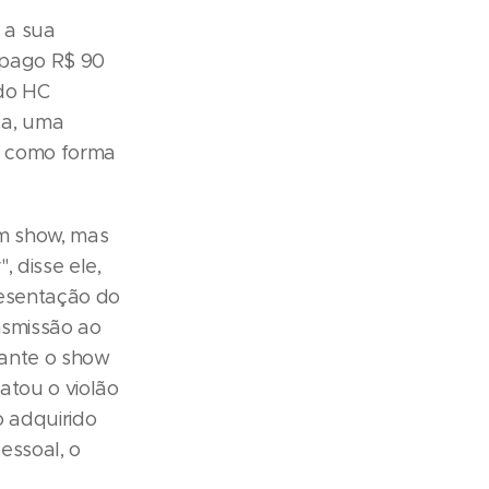
 a sua
 pago R$ 90
 do HC
ca, uma
s, como forma
um show, mas
, disse ele,
resentação do
nsmissão ao
urante o show
atou o violão
o adquirido
essoal, o