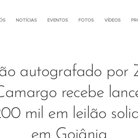
ÓS
NOTÍCIAS
EVENTOS
FOTOS
VÍDEOS
PR
lão autografado por 
Camargo recebe lanc
00 mil em leilão solid
em Goiânia