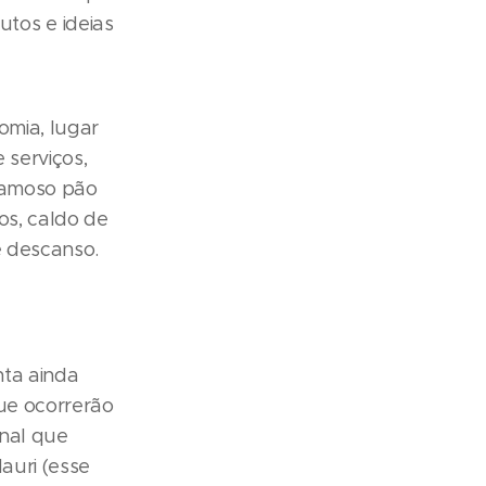
tos e ideias
omia, lugar
 serviços,
 famoso pão
os, caldo de
e descanso.
nta ainda
ue ocorrerão
onal que
auri (esse