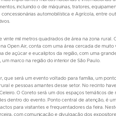
mentos, incluindo o de máquinas, tratores, equipamen
concessionárias automobilística e Agrícola, entre out
ivos.
e vinte mil metros quadrados de área na zona rural. O
ena Open Air, conta com uma área cercada de muito 
ana de açúcar e eucaliptos da região, com uma grand
, um marco na região do interior de São Paulo.
r, que será um evento voltado para família, um pont
rural e pessoas amantes desse setor. No recinto hav
Celeiro. O Coreto será um dos espaços temáticos de 
des dentro do evento. Ponto central de atenção, é u
actos para visitantes e frequentadores da feira. Nes
arceira, com comunicação e divulgação dos exposito