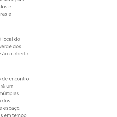
tos e
ras e
 local do
verde dos
e área aberta
o de encontro
erá um
múltiplas
m dos
te espaço,
res em tempo