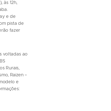
, às 12h,
aba.
ay e de
com pista de
erão fazer
s voltadas ao
IBS
os Rurais,
ismo, Raizen –
 modelo e
formações: