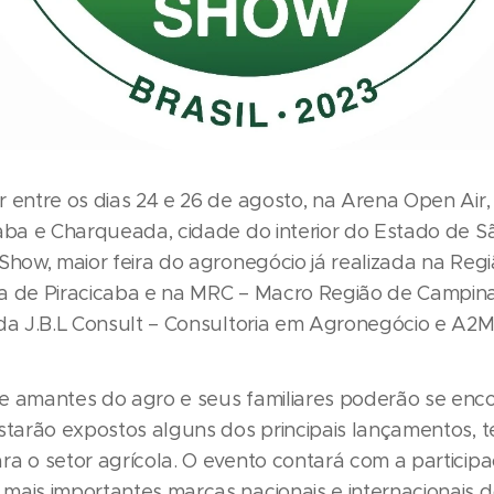
r entre os dias 24 e 26 de agosto, na Arena Open Air
caba e Charqueada, cidade do interior do Estado de S
Show, maior feira do agronegócio já realizada na Reg
a de Piracicaba e na MRC – Macro Região de Campina
 da J.B.L Consult – Consultoria em Agronegócio e A2M
e amantes do agro e seus familiares poderão se enc
estarão expostos alguns dos principais lançamentos, t
ra o setor agrícola. O evento contará com a particip
mais importantes marcas nacionais e internacionais d