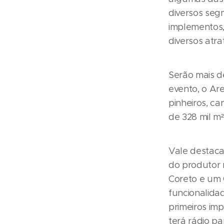
diversos seg
implementos, 
diversos atrat
Serão mais d
evento, o Ar
pinheiros, c
de 328 mil m²
Vale destaca
do produtor 
Coreto e um 
funcionalida
primeiros imp
terá rádio p