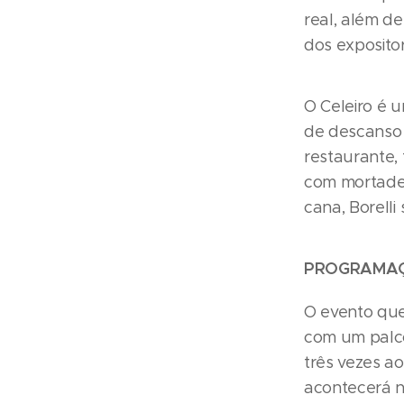
real, além d
dos exposito
O Celeiro é 
de descanso 
restaurante,
com mortadel
cana, Borell
PROGRAMA
O evento que 
com um palco
três vezes ao
acontecerá n