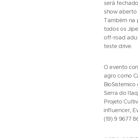
será fechado 
show aberto 
Também na p
todos os Jipe
off-road adul
teste drive.
O evento con
agro como Ca
BioSistemico 
Serra do Itaq
Projeto Cult
influencer, E
(19) 9 9677 8