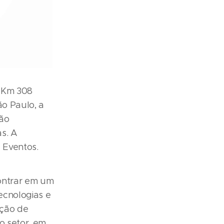
, Km 308
ão Paulo, a
ião
s. A
 Eventos.
ontrar em um
ecnologias e
ação de
o setor, em