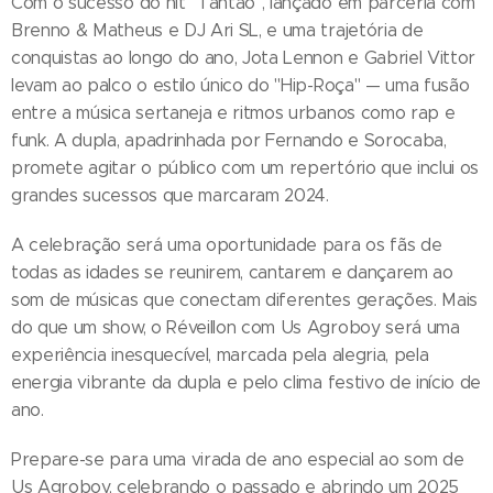
Com o sucesso do hit "Tantão", lançado em parceria com
Brenno & Matheus e DJ Ari SL, e uma trajetória de
conquistas ao longo do ano, Jota Lennon e Gabriel Vittor
levam ao palco o estilo único do "Hip-Roça" — uma fusão
entre a música sertaneja e ritmos urbanos como rap e
funk. A dupla, apadrinhada por Fernando e Sorocaba,
promete agitar o público com um repertório que inclui os
grandes sucessos que marcaram 2024.
A celebração será uma oportunidade para os fãs de
todas as idades se reunirem, cantarem e dançarem ao
som de músicas que conectam diferentes gerações. Mais
do que um show, o Réveillon com Us Agroboy será uma
experiência inesquecível, marcada pela alegria, pela
energia vibrante da dupla e pelo clima festivo de início de
ano.
Prepare-se para uma virada de ano especial ao som de
Us Agroboy, celebrando o passado e abrindo um 2025