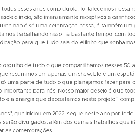
 todos esses anos como dupla, fortalecemos nossa 
desde o início, são imensamente receptivos e carinho
turnê não é só uma celebração nossa, é também um 
stamos trabalhando nisso há bastante tempo, com to
dicação para que tudo saia do jeitinho que sonhamos
 orgulho de tudo o que compartilhamos nesses 50 an
r que resumimos em apenas um show. Ele é um espet
é só uma parte de tudo o que planejamos fazer para
 importante para nós. Nosso maior desejo é que tod
ão e a energia que depositamos neste projeto", comp
nos", que iniciou em 2022, segue neste ano por todo o
is serão divulgados, além dos demais trabalhos que i
r as comemorações.