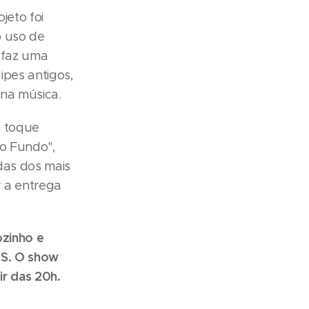
jeto foi
o uso de
 faz uma
ipes antigos,
na música.
m toque
ho Fundo",
das dos mais
 a entrega
ozinho e
RS. O show
ir das 20h.