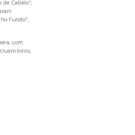
o de Cabelo",
iaram
cho Fundo",
eira, com
cluem livros,