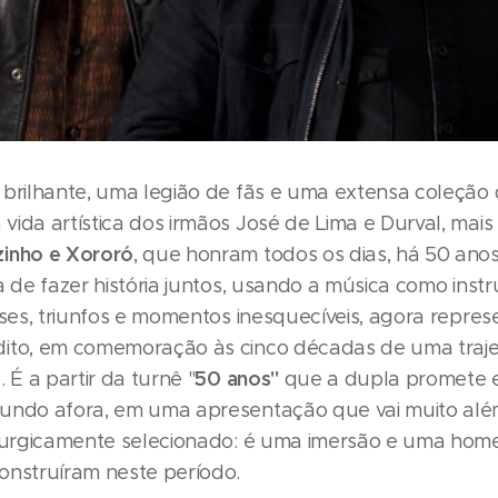
 brilhante, uma legião de fãs e uma extensa coleção
vida artística dos irmãos José de Lima e Durval, mai
zinho e Xororó
, que honram todos os dias, há 50 anos
ia de fazer história juntos, usando a música como ins
fases, triunfos e momentos inesquecíveis, agora repre
ito, em comemoração às cinco décadas de uma traje
50 anos"
. É a partir da turnê "
que a dupla promete 
undo afora, em uma apresentação que vai muito al
irurgicamente selecionado: é uma imersão e uma ho
onstruíram neste período.