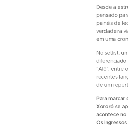
Desde a estr
pensado para
painéis de l
verdadeira v
em uma crono
No setlist, 
diferenciado 
"Alô", entre
recentes lan
de um repert
Para marcar 
Xororó se ap
acontece no d
Os ingressos 