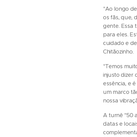
"Ao longo de
os fãs, que, 
gente. Essa 
para eles. E
cuidado e de
Chitãozinho.
"Temos muito
injusto dize
essência, e 
um marco tão
nossa vibraç
A turnê "50 a
datas e loca
complementa