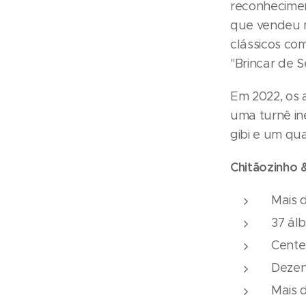
reconhecimen
que vendeu ma
clássicos co
"Brincar de S
Em 2022, os 
uma turnê iné
gibi e um qua
Chitãozinho
Mais 
37 álb
Cente
Dezen
Mais 