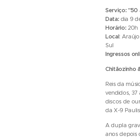
Serviço: "50
Data:
dia 9 d
Horário:
20h
Local
: Araúj
Sul
Ingressos onl
Chitãozinho 
Reis da músic
vendidos, 37
discos de ou
da X-9 Paulis
A dupla gravo
anos depois 