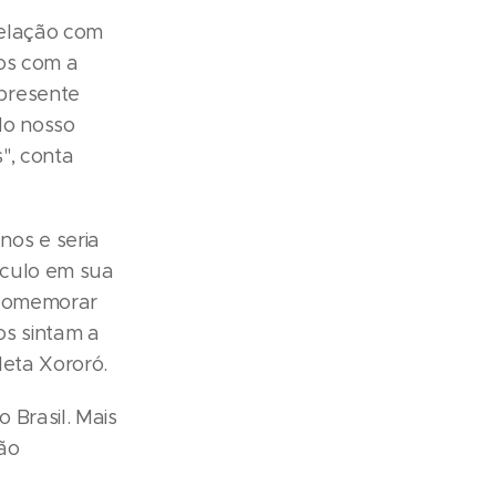
relação com
sos com a
presente
do nosso
", conta
os e seria
áculo em sua
 comemorar
os sintam a
leta Xororó.
 Brasil. Mais
rão