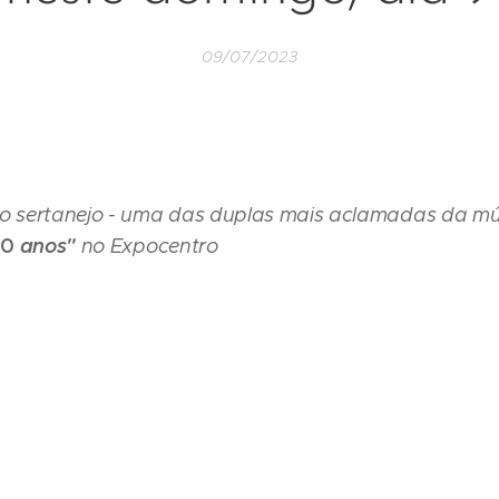
09/07/2023
do sertanejo - uma das duplas mais aclamadas da músi
50
anos"
no Expocentro