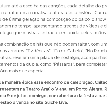
utura até a escolha das canções, cada detalhe do pro
 retratar uma narrativa à altura desta história. Com 
ed de última geração na composição do palco, o show
iagem no tempo, apresentando trechos de vídeos e cl
logia que mostra a estrada percorrida pelos irmãos 
uma combinação de hits que não podem faltar, com u
nos arranjos. "Evidências", "Fio de Cabelo", "No Ranc
 outras, revelam uma pitada de nostalgia, acompanha
çamentos da dupla, como "Pássaros", para completar
ório mais que especial.
de maneira épica esse encontro de celebração, Chitã
resentam na Teatro Araújo Viana, em Porto Alegre, 
ia 9 de julho, domingo, com abertura da festa a part
estão à venda no site Guichê Live.