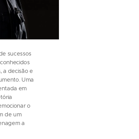
 de sucessos
s conhecidos
, a decisão e
trumento. Uma
sentada em
tória
emocionar o
ém de um
menagem a