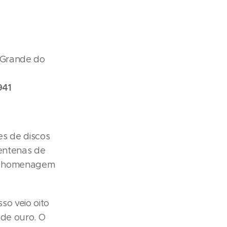
o Grande do
941
es de discos
centenas de
uma homenagem
so veio oito
 de ouro. O