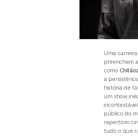
Uma carreira
preenchem a 
Chitão
como
a persistênc
história de 
um show inéd
incontestável
público do m
repertório c
tudo o que c