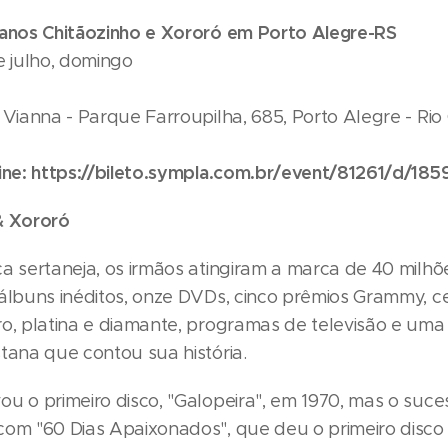
 anos Chitãozinho e Xororó em Porto Alegre-RS
e julho, domingo
o Vianna - Parque Farroupilha, 685, Porto Alegre - Ri
ine:
https://bileto.sympla.com.br/event/81261/d/185
& Xororó
a sertaneja, os irmãos atingiram a marca de 40 milhõ
 álbuns inéditos, onze DVDs, cinco prêmios Grammy, 
ro, platina e diamante, programas de televisão e 
tana que contou sua história.
u o primeiro disco, "Galopeira", em 1970, mas o suces
com "60 Dias Apaixonados", que deu o primeiro disco