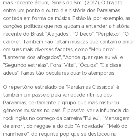
mais recente álbum, "Sinais do Sim" (2017). O trajeto
entre um ponto e outro é a história dos Paralamas
contada em forma de música. Estão lá, por exemplo, as
canções políticas que nos ajudam a entender a história
recente do Brasil: "Alagados", "O beco", "Perplexo", "O
calibre". Também não faltam músicas que cantam o amor
em suas mais diversas facetas, como "Meu erro",
"Lanterna dos afogados", "Aonde quer que eu vá" e
"Seguindo estrelas". Fora "Vital", "Óculos", "Ela disse
adeus", faixas tão peculiares quanto atemporais.
O repertório estrelado de "Paralamas Clássicos" é
também um passeio pela variedade rítmica dos
Paralamas, certamente o grupo que mais misturou
gêneros musicais no país. É possível ver a influência do
rock inglês no começo da carreira "Fui eu", "Mensagem
de amor", do reggae e do dub "A novidade", "Melô do
marinheiro", do requinte pop que se destacou na