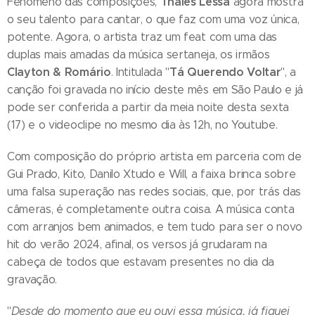
Thales Lessa
Fenômeno das composições,
agora mostra
o seu talento para cantar, o que faz com uma voz única,
potente. Agora, o artista traz um feat com uma das
duplas mais amadas da música sertaneja, os irmãos
Clayton & Romário
Tá Querendo Voltar
. Intitulada "
", a
canção foi gravada no início deste mês em São Paulo e já
pode ser conferida a partir da meia noite desta sexta
(17) e o videoclipe no mesmo dia às 12h, no Youtube.
Com composição do próprio artista em parceria com de
Gui Prado, Kito, Danilo Xtudo e Will, a faixa brinca sobre
uma falsa superação nas redes sociais, que, por trás das
câmeras, é completamente outra coisa. A música conta
com arranjos bem animados, e tem tudo para ser o novo
hit do verão 2024, afinal, os versos já grudaram na
cabeça de todos que estavam presentes no dia da
gravação.
"
Desde do momento que eu ouvi essa música, já fiquei