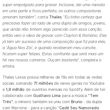
super empolgado para gravar. Inclusive, dei uma mexida
em uma parte e ficou perfeita, os outros compositores
Thales
amaram também",
conta
. "
Eu tinha certeza que
precisava fazer ao lado de uma dupla de amigos, jovens,
que ainda não tinham algo parecido com essa canção,
então veio a ideia de gravar com Clayton & Romário. Eles
já tem um sucesso de uma composição que fiz para eles,
a 'Água Nos Zói', e quando receberam meu convite,
ficaram super felizes. Estou confiante que será mais um
hit nas nossas carreiras. Ouçam bastante
", completa o
artista.
Thales Lessa possui milhares de fãs em todas as redes
71 milhões
sociais, somando
de views gerais no Youtube
1,8 milhão
e
de ouvintes mensais no Spotify. Além de ter
Gusttavo Lima
"Tem
colaborado com
para a música
Três"
Bruno
, o mineiro também se uniu com
- da dupla
Cadê Seu Namorado
com Marrone - para a canção "