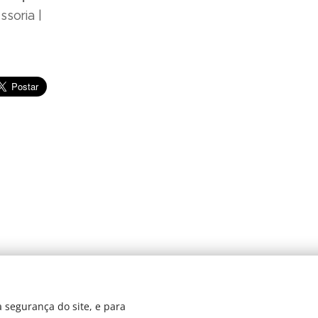
soria |
© 2024 JBarretos Eventos.
 segurança do site, e para
Desenvolvido por
Webnode
Cookies