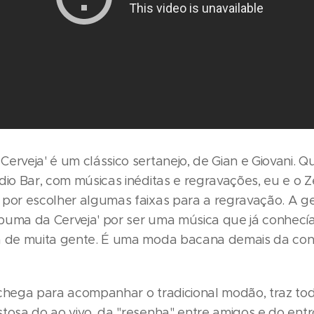
erveja' é um clássico sertanejo, de Gian e Giovani. 
dio Bar, com músicas inéditas e regravações, eu e o 
 por escolher algumas faixas para a regravação. A g
puma da Cerveja' por ser uma música que já conhecí
a de muita gente. É uma moda bacana demais da con
 chega para acompanhar o tradicional modão, traz to
stosa do ao vivo, da "resenha" entre amigos e do en