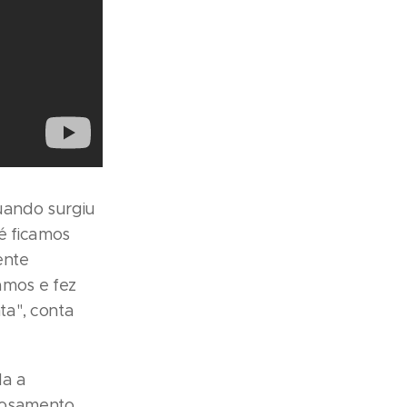
Quando surgiu
Zé ficamos
ente
amos e fez
ta", conta
da a
trosamento