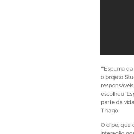
"'Espuma da C
o projeto Stu
responsáveis
escolheu 'Es
parte da vid
Thiago
O clipe, que
interação go