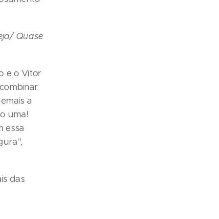
eja/ Quase
 e o Vitor
 combinar
demais a
do uma!
m essa
gura",
is das