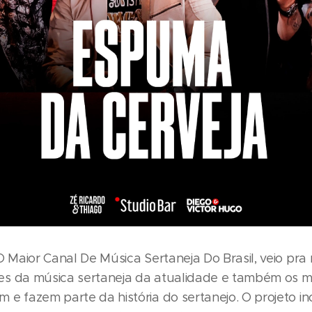
O Maior Canal De Música Sertaneja Do Brasil, veio pra 
s da música sertaneja da atualidade e também os 
 e fazem parte da história do sertanejo. O projeto i