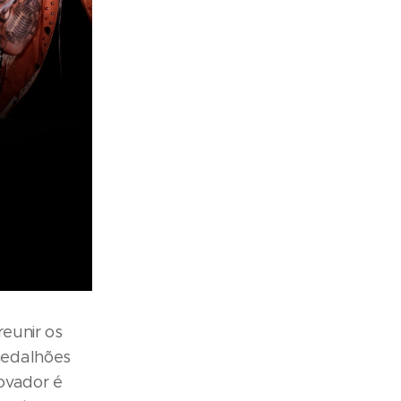
reunir os
medalhões
novador é