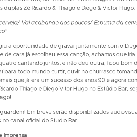
as duplas Zé Ricardo & Thiago e Diego & Victor Hugo.
cerveja/ Vai acabando aos poucos/ Espuma da cerv
co"
iu a oportunidade de gravar juntamente com o Diego
e de cara já escolheu essa canção, achamos que iria
quatro cantando juntos, e não deu outra, ficou bom 
 aí para todo mundo curtir, ouvir no churrasco toman
ais que já era um sucesso dos anos 90 e agora co
 Ricardo Thiago e Diego Vitor Hugo no Estúdio Bar, se
ago!
aguardem! Em breve serão disponibilizados audiovisua
 no canal oficial do Studio Bar.
e Imprensa