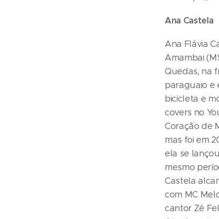
Ana Castela
Ana Flávia C
Amambai (MS)
Quedas, na f
paraguaio e 
bicicleta e 
covers no Yo
Coração de M
mas foi em 2
ela se lanço
mesmo períod
Castela alca
com MC Melod
cantor Zé Fe