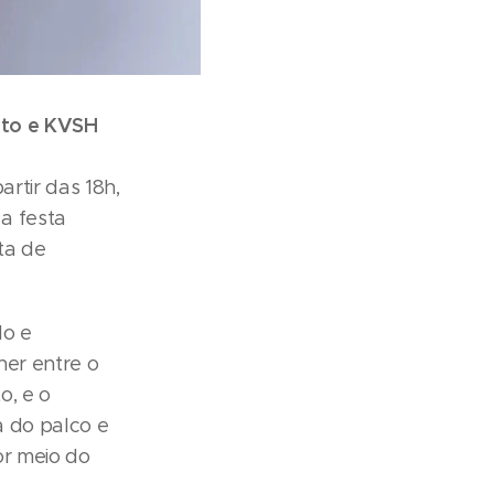
oto e KVSH
rtir das 18h,
a festa
ta de
do e
her entre o
o, e o
a do palco e
or meio do