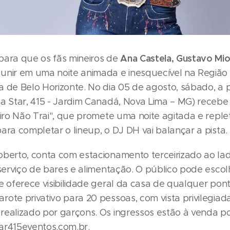
Ana Castela, Gustavo Mi
para que os fãs mineiros de
unir em uma noite animada e inesquecível na Região
 de Belo Horizonte. No dia 05 de agosto, sábado, a pa
ua Star, 415 - Jardim Canadá, Nova Lima – MG) recebe 
eiro Não Trai", que promete uma noite agitada e reple
ara completar o lineup, o DJ DH vai balançar a pista.
oberto, conta com estacionamento terceirizado ao la
 serviço de bares e alimentação. O público pode escol
e oferece visibilidade geral da casa de qualquer pont
ote privativo para 20 pessoas, com vista privilegiad
realizado por garçons. Os ingressos estão à venda p
star415eventos.com.br.