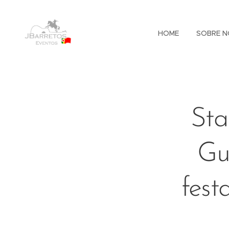
HOME
SOBRE N
Sta
Gu
fest