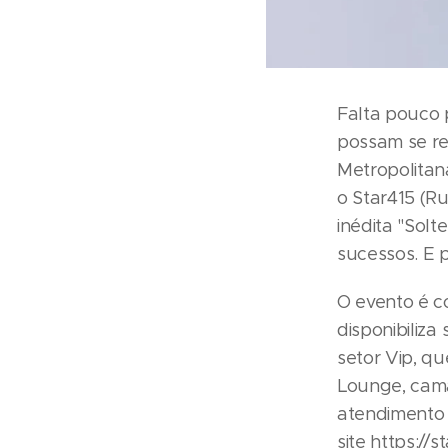
Falta pouco 
possam se re
Metropolitana
o Star415 (R
inédita "Solt
sucessos. E p
O evento é c
disponibiliza
setor Vip, qu
Lounge, camar
atendimento 
site https://