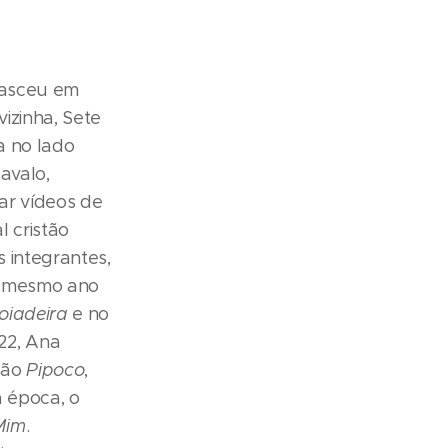
nasceu em
izinha, Sete
a no lado
avalo,
ar vídeos de
 cristão
 integrantes,
o mesmo ano
oiadeira
e no
22, Ana
nção
Pipoco
,
 época, o
Mim
.