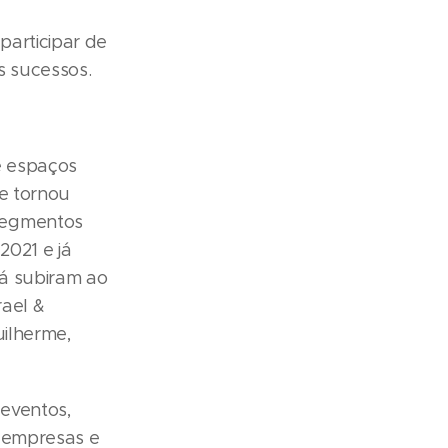
participar de
s sucessos.
e espaços
se tornou
segmentos
2021 e já
já subiram ao
rael &
uilherme,
 eventos,
e empresas e