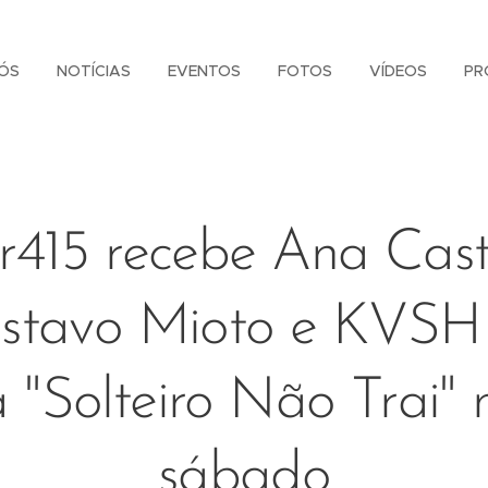
ÓS
NOTÍCIAS
EVENTOS
FOTOS
VÍDEOS
PR
r415 recebe Ana Cast
stavo Mioto e KVSH
a "Solteiro Não Trai" 
sábado