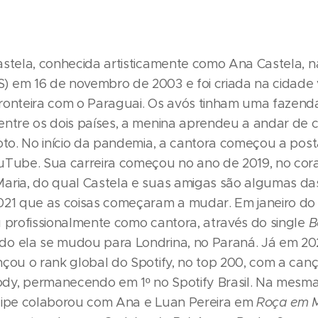
astela, conhecida artisticamente como Ana Castela, 
 em 16 de novembro de 2003 e foi criada na cidade v
ronteira com o Paraguai. Os avós tinham uma fazend
entre os dois países, a menina aprendeu a andar de c
moto. No início da pandemia, a cantora começou a post
uTube. Sua carreira começou no ano de 2019, no coral
aria, do qual Castela e suas amigas são algumas das
021 que as coisas começaram a mudar. Em janeiro d
u profissionalmente como cantora, através do single
B
o ela se mudou para Londrina, no Paraná. Já em 20
nçou o rank global do Spotify, no top 200, com a ca
y, permanecendo em 1º no Spotify Brasil. Na mesma
lipe colaborou com Ana e Luan Pereira em
Roça em 