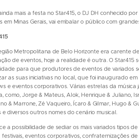
ainda mais a festa no Star415, o DJ DH conhecido por 
ais em Minas Gerais, vai embalar o público com grande
415
egião Metropolitana de Belo Horizonte era carente d
ação de eventos, hoje a realidade é outra. O Star415 
idade para que produtores de eventos de variados 
ar as suas iniciativas no local, que foi inaugurado em 
s e eventos corporativos. Várias estrelas da música 
, como, Jorge & Mateus, Alok, Henrique & Juliano, Is
uno & Marrone, Zé Vaqueiro, Ícaro & Gilmar, Hugo & G
 e diversos outros nomes do cenário musical.
ce a possibilidade de sediar os mais variados tipos de
 festivais, eventos corporativos, confraternizações d