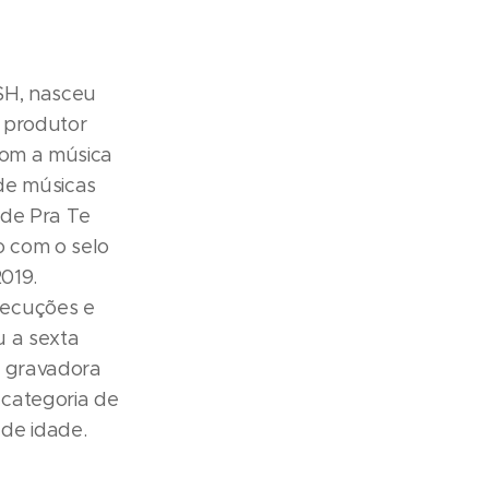
SH, nasceu
 produtor
com a música
 de músicas
ede Pra Te
o com o selo
019.
xecuções e
u a sexta
a gravadora
 categoria de
de idade.