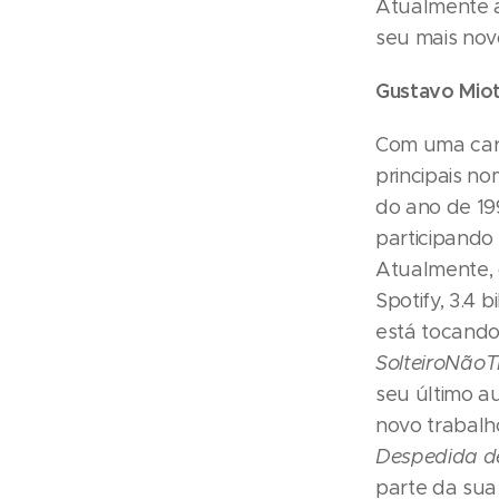
Atualmente 
seu mais no
Gustavo Mio
Com uma carr
principais n
do ano de 19
participando 
Atualmente, 
Spotify, 3.4 
está tocando
Solteiro
Não
T
seu último au
novo trabalh
Despedida de
parte da sua