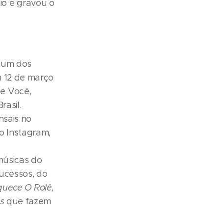
io e gravou o
, um dos
m 12 de março
e Você,
rasil.
nsais no
no Instagram,
músicas do
ucessos, do
uece O Rolê,
ts
que fazem