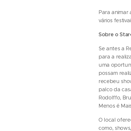
Para animar 
vários festiv
Sobre o Star
Se antes a R
para a realiz
uma oportun
possam realiz
recebeu show
palco da casa
Rodolffo, Br
Menos é Mais
O local ofere
como, shows,