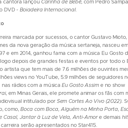
a cantora lançou
Carinha de Bebê
, com Pedro Sampa
vo DVD -
Boiadeira Internacional
.
to
eira marcada por sucessos, o cantor Gustavo Mioto
omes da nova geração da música sertaneja, nasceu e
97 e em 2014, ganhou fama com a música Eu Gosto d
logo depois de grandes festas e eventos por todo o B
o artista que tem mais de 7.6 milhões de ouvintes me
bilhões views no YouTube, 5.9 milhões de seguidores 
 nas rádios com a música
Eu Gosto Assim
e no show
rai
, em Minas Gerais, ele promete animar os fãs com 
diovisual intitulado por
Sem Cortes Ao Vivo (2022).
S
o, como,
Boca com Boca, Alguém na Minha Porta, Esq
 Casal, Jantar à Luz de Vela, Anti-Amor
e demais
hi
 carreira serão apresentados no Star415.