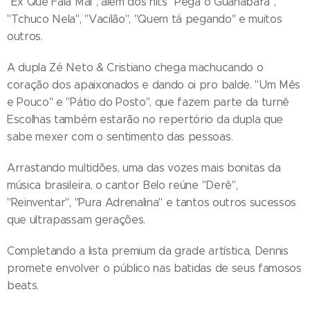
"Ex Que Fala Mal", além dos hits "Pega o Guanabara",
"Tchuco Nela", "Vacilão", "Quem tá pegando" e muitos
outros.
A dupla Zé Neto & Cristiano chega machucando o
coração dos apaixonados e dando oi pro balde. "Um Mês
e Pouco" e "Pátio do Posto", que fazem parte da turnê
Escolhas também estarão no repertório da dupla que
sabe mexer com o sentimento das pessoas.
Arrastando multidões, uma das vozes mais bonitas da
música brasileira, o cantor Belo reúne "Derê",
"Reinventar", "Pura Adrenalina" e tantos outros sucessos
que ultrapassam gerações.
Completando a lista premium da grade artística, Dennis
promete envolver o público nas batidas de seus famosos
beats.