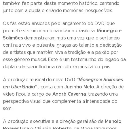
também fez parte deste momento histórico, cantando
junto com a dupla e criando memórias inesquecíveis.
Os fãs estão ansiosos pelo lançamento do DVD, que
Rionegro e
promete ser um marco na música brasileira.
Solimões
demonstraram mais uma vez que o sertanejo
continua vivo e pulsante, graças ao talento e dedicação
de artistas que mantêm viva a tradição e a paixão por
esse gênero musical. Este é um testemunho do legado da
dupla e da sua influência na cultura musical do país.
"Rionegro e Solimões
A produção musical do novo DVD
em Uberlândia"
Juninho Melo
, conta com
. A direção de
André Caverna
vídeo ficou a cargo de
, trazendo uma
perspectiva visual que complementa a intensidade do
som.
Manolo
A produção executiva e a direção geral são de
Boaventura
Cláudio Roberto
e
, da Mega Produções