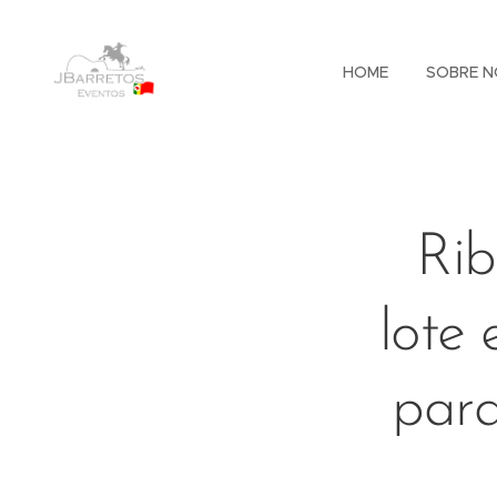
HOME
SOBRE N
Rib
lote 
para