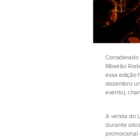
Considerado 
Ribeirão Rod
essa edição h
dezembro um 
evento), cha
A venda do Lo
durante oito
promocional 