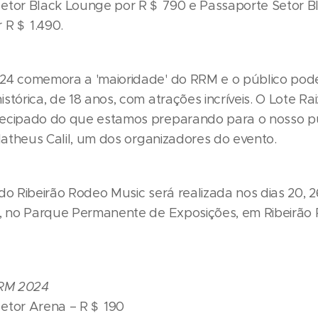
etor Black Lounge por R＄ 790 e Passaporte Setor 
 R＄ 1.490.
24 comemora a 'maioridade' do RRM e o público pod
stórica, de 18 anos, com atrações incríveis. O Lote Rai
ecipado do que estamos preparando para o nosso pú
 Matheus Calil, um dos organizadores do evento.
do Ribeirão Rodeo Music será realizada nos dias 20, 2
4, no Parque Permanente de Exposições, em Ribeirão 
RRM 2024
etor Arena – R＄ 190