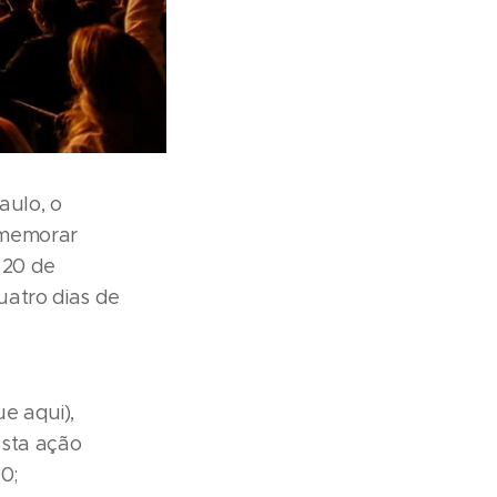
aulo, o
omemorar
 20 de
uatro dias de
ue aqui),
esta ação
0;