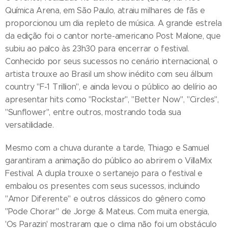
Química Arena, em São Paulo, atraiu milhares de fãs e
proporcionou um dia repleto de música. A grande estrela
da edição foi o cantor norte-americano Post Malone, que
subiu ao palco às 23h30 para encerrar o festival.
Conhecido por seus sucessos no cenário internacional, o
artista trouxe ao Brasil um show inédito com seu álbum
country "F-1 Trillion", e ainda levou o público ao delírio ao
apresentar hits como "Rockstar", "Better Now", "Circles",
"Sunflower", entre outros, mostrando toda sua
versatilidade.
Mesmo com a chuva durante a tarde, Thiago e Samuel
garantiram a animação do público ao abrirem o VillaMix
Festival. A dupla trouxe o sertanejo para o festival e
embalou os presentes com seus sucessos, incluindo
"Amor Diferente" e outros clássicos do gênero como
"Pode Chorar" de Jorge & Mateus. Com muita energia,
'Os Parazin' mostraram que o clima não foi um obstáculo