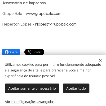
Assessoria de Imprensa
:
Grupo Balo -
www.grupobalo.com
Heberton Lopes -
hlopes@grupobalo.com
Share
Utilizamos cookies para permitir o funcionamento adequado
e a segurança do site, e para oferecer a você a melhor
experiência de usuário possível.
Aceitar somente o necessário
Aceitar tudo
© 2024 JBarretos Eventos.
Desenvolvido por
Webnode
Cookies
Abrir configurações avançadas