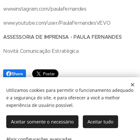
www.instagram.com/paulafernandes
www.youtube.com/user/PaulaFernandesVEVO
ASSESSORIA DE IMPRENSA - PAULA FERNANDES
Novità Comunicação Estratégica
Share
Utilizamos cookies para permitir o funcionamento adequado
e a segurança do site, e para oferecer a você a melhor
experiência de usuário possível.
Aceitar somente o necessário
Aceitar tudo
© 2024 JBarretos Eventos.
Desenvolvido por
Webnode
Cookies
Abrir configurações avançadas