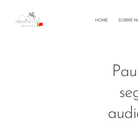
HOME
SOBRE N
Pau
se
audi