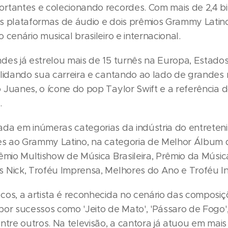
rtantes e colecionando recordes. Com mais de 2,4 b
s plataformas de áudio e dois prêmios Grammy Latino
 cenário musical brasileiro e internacional.
des já estrelou mais de 15 turnês na Europa, Estado
olidando sua carreira e cantando ao lado de grande
 Juanes, o ícone do pop Taylor Swift e a referência 
.
da em inúmeras categorias da indústria do entrete
ões ao Grammy Latino, na categoria de Melhor Álbum
êmio Multishow de Música Brasileira, Prêmio da Música 
 Nick, Troféu Imprensa, Melhores do Ano e Troféu In
cos, a artista é reconhecida no cenário das composiç
or sucessos como 'Jeito de Mato', 'Pássaro de Fogo',
ntre outros. Na televisão, a cantora já atuou em mai