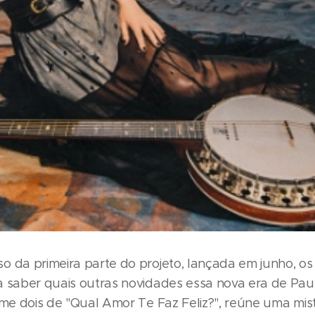
o da primeira parte do projeto, lançada em junho, os
a saber quais outras novidades essa nova era de Pa
lume dois de "Qual Amor Te Faz Feliz?", reúne uma mis