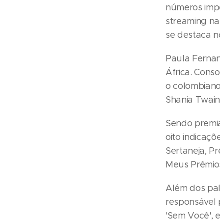
números impo
streaming na
se destaca no
Paula Fernan
África. Cons
o colombiano
Shania Twain
Sendo premia
oito indicaç
Sertaneja, Pr
Meus Prêmios
Além dos pal
responsável p
'Sem Você', e