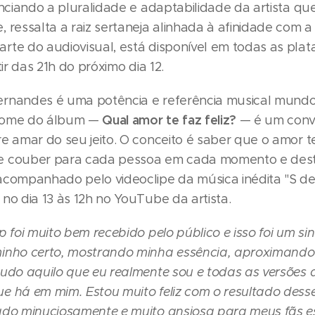
enciando a pluralidade e adaptabilidade da artista que
 ressalta a raiz sertaneja alinhada à afinidade com 
rte do audiovisual, está disponível em todas as pla
tir das 21h do próximo dia 12.
rnandes é uma potência e referência musical mundo
Qual amor te faz feliz?
nome do álbum —
— é um convi
re amar do seu jeito. O conceito é saber que o amor 
e couber para cada pessoa em cada momento e dest
acompanhado pelo videoclipe da música inédita "S d
no dia 13 às 12h no YouTube da artista.
p foi muito bem recebido pelo público e isso foi um si
inho certo, mostrando minha essência, aproximand
tudo aquilo que eu realmente sou e todas as versões 
e há em mim. Estou muito feliz com o resultado dess
ado minuciosamente e muito ansiosa para meus fãs 