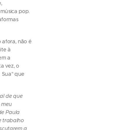
,
a música pop.
taformas
 afora, não é
te à
tem a
a vez, o
e Sua" que
nal de que
o meu
de Paula
e trabalho
escutarem a