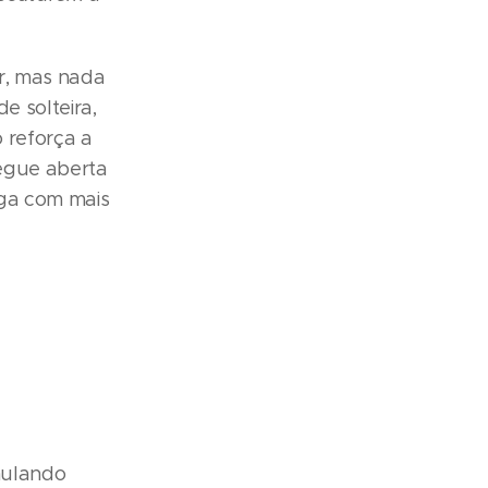
r, mas nada
e solteira,
 reforça a
segue aberta
ega com mais
mulando