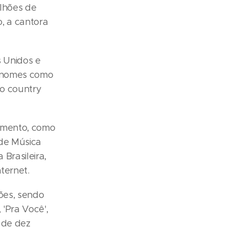
ilhões de
, a cantora
s Unidos e
s nomes como
do country
nimento, como
 de Música
Brasileira,
ternet.
ões, sendo
 'Pra Você',
s de dez