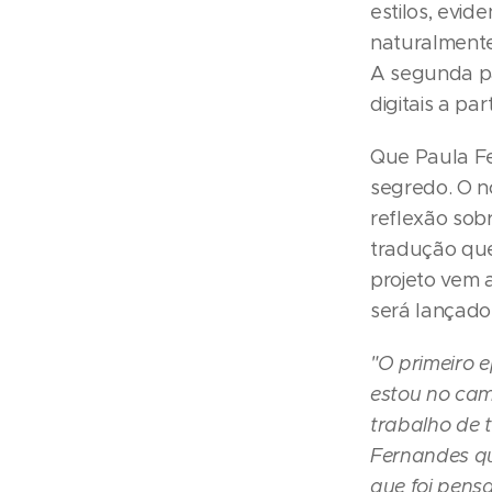
estilos, evid
naturalmente,
A segunda pa
digitais a par
Que Paula Fe
segredo. O 
reflexão sob
tradução qu
projeto vem 
será lançado 
"O primeiro e
estou no cam
trabalho de 
Fernandes qu
que foi pens