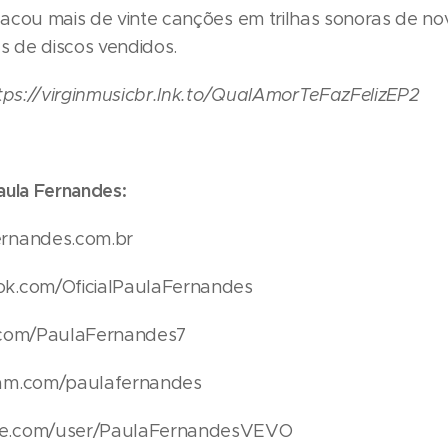
acou mais de vinte canções em trilhas sonoras de no
s de discos vendidos.
tps://virginmusicbr.lnk.to/QualAmorTeFazFelizEP2
aula Fernandes:
rnandes.com.br
k.com/OficialPaulaFernandes
.com/PaulaFernandes7
am.com/paulafernandes
e.com/user/PaulaFernandesVEVO