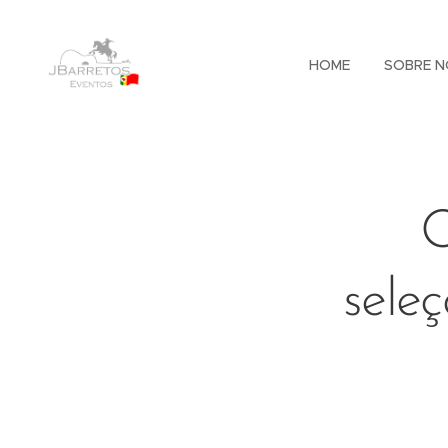
HOME
SOBRE N
O
sele