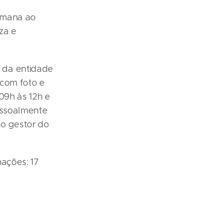
emana ao
za e
 da entidade
 com foto e
09h às 12h e
essoalmente
 o gestor do
ações: 17