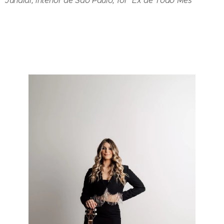
Jundiaí, interior de São Paulo, foi "Ex de Todo Mês"