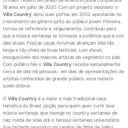
O maior reduto sertanejo da América Latina completará
18 anos em julho de 2020. Com um projeto visionário, o
Villa Country
abriu suas portas em 2002, apostando no
crescimento do gênero junto ao público jovem. Pioneira,
tornou-se referência e, seguramente, contribuiu para
que a música sertaneja se tornasse a potência que é nos
dias atuais. Poucas casas noturnas alcançam vida tão
longa e tão cheia de boas histórias, com shows
inesquecíveis dos maiores artistas do segmento no país.
Villa Country
Com público fiel, o
recebe semanalmente
cerca de dez mil pessoas - em dias de apresentações de
artistas conhecidos do grande público, esse número
pode dobrar.
Villa Country
O
é a maior e mais tradicional casa
temática do Brasil, opção para quem quer curtir boa
música sertaneja, que navega no country, sertanejo de
raiz, moda de viola até o famoso sertanejo universitário.
Sua fachada reproduz um cenário de filme de Velho