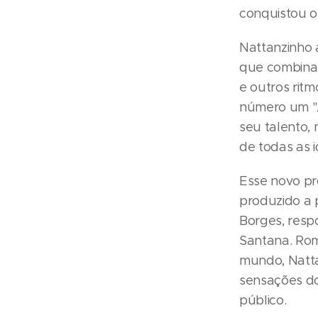
conquistou o
Nattanzinho 
que combina 
e outros rit
número um "
seu talento,
de todas as i
Esse novo pr
produzido a 
Borges, resp
Santana. Rom
mundo, Natta
sensações do
público.