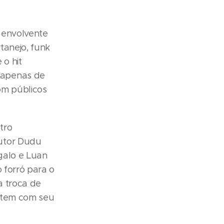
 envolvente
tanejo, funk
 o hit
 apenas de
om públicos
tro
dutor Dudu
galo e Luan
 forró para o
a troca de
e tem com seu