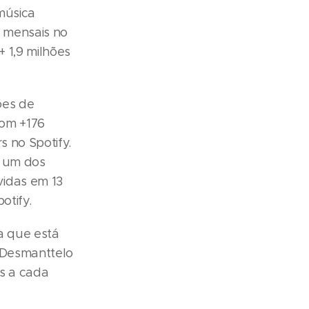
música
s mensais no
+ 1,9 milhões
ões de
com +176
s no Spotify.
i um dos
vidas em 13
otify.
a que está
 Desmanttelo
s a cada