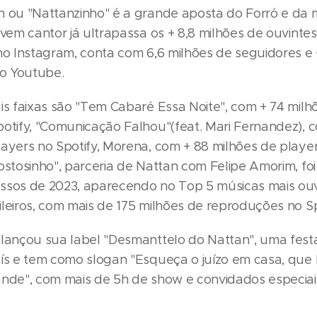
n ou "Nattanzinho" é a grande aposta do Forró e da 
ovem cantor já ultrapassa os + 8,8 milhões de ouvinte
no Instagram, conta com 6,6 milhões de seguidores e 
no Youtube.
ais faixas são "Tem Cabaré Essa Noite", com + 74 milh
potify, "Comunicação Falhou"(feat. Mari Fernandez), 
ayers no Spotify, Morena, com + 88 milhões de player
Gostosinho", parceria de Nattan com Felipe Amorim, fo
ssos de 2023, aparecendo no Top 5 músicas mais ou
leiros, com mais de 175 milhões de reproduções no Sp
 lançou sua label "Desmanttelo do Nattan", uma fest
aís e tem como slogan "Esqueça o juízo em casa, que
ande", com mais de 5h de show e convidados especiai