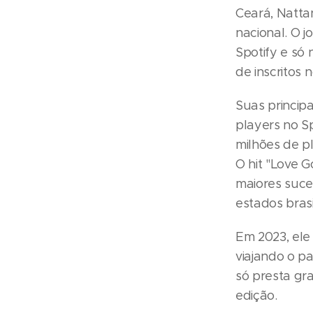
Ceará, Natta
nacional. O j
Spotify e só 
de inscritos 
Suas princip
players no S
milhões de pl
O hit "Love 
maiores suce
estados brasi
Em 2023, ele
viajando o p
só presta gr
edição.