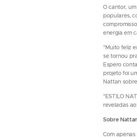
O cantor, um
populares, co
compromisso 
energia em c
"Muito feliz
se tornou pr
Espero conta
projeto foi u
Nattan sobre 
"ESTILO NATT
reveladas ao 
Sobre Natta
Com apenas 2