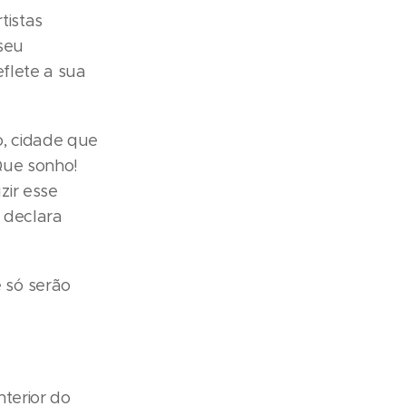
tistas
 seu
eflete a sua
o, cidade que
Que sonho!
zir esse
, declara
 só serão
terior do