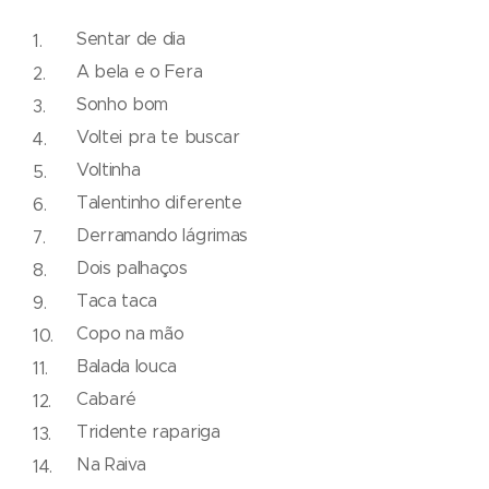
Sentar de dia
A bela e o Fera
Sonho bom
Voltei pra te buscar
Voltinha
Talentinho diferente
Derramando lágrimas
Dois palhaços
Taca taca
Copo na mão
Balada louca
Cabaré
Tridente rapariga
Na Raiva