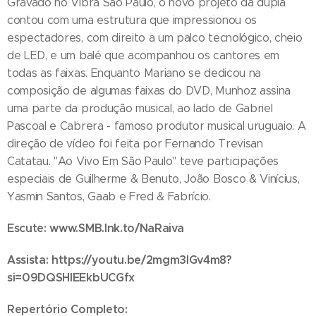
Gravado no Vibra São Paulo, o novo projeto da dupla
contou com uma estrutura que impressionou os
espectadores, com direito a um palco tecnológico, cheio
de LED, e um balé que acompanhou os cantores em
todas as faixas. Enquanto Mariano se dedicou na
composição de algumas faixas do DVD, Munhoz assina
uma parte da produção musical, ao lado de Gabriel
Pascoal e Cabrera - famoso produtor musical uruguaio. A
direção de vídeo foi feita por Fernando Trevisan
Catatau. "Ao Vivo Em São Paulo" teve participações
especiais de Guilherme & Benuto, João Bosco & Vinícius,
Yasmin Santos, Gaab e Fred & Fabrício.
Escute:
www.SMB.lnk.to/NaRaiva
Assista: https://youtu.be/2mgm3IGv4m8?
si=09DQSHlEEkbUCGfx
Repertório Completo: