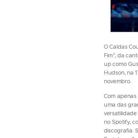
O Caldas Cou
Fim", da can
up como Gust
Hudson, na 17
novembro.
Com apenas 2
uma das gran
versatilidad
no Spotify, 
discografia.