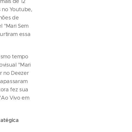
mais de 12
s no Youtube,
lhões de
el "Mari Sem
curtiram essa
mesmo tempo
ovisual "Mari
r no Deezer
ltrapassaram
tora fez sua
 "Ao Vivo em
ratégica