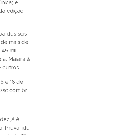
nica; e
da edição
pa dos seis
 de mais de
 45 mil
la, Maiara &
 outros.
5 e 16 de
esso.com.br
dez já é
a. Provando