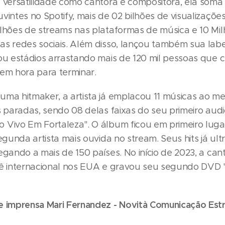
e versatilidade como cantora e compositora, ela soma 
vintes no Spotify, mais de 02 bilhões de visualizaçõe
ilhões de streams nas plataformas de música e 10 Mi
as redes sociais. Além disso, lançou também sua lab
tou estádios arrastando mais de 120 mil pessoas que 
sem hora para terminar.
uma hitmaker, a artista já emplacou 11 músicas ao 
s paradas, sendo 08 delas faixas do seu primeiro audi
 Vivo Em Fortaleza". O álbum ficou em primeiro luga
segunda artista mais ouvida no stream. Seus hits já u
egando a mais de 150 países. No início de 2023, a can
nê internacional nos EUA e gravou seu segundo DVD
e imprensa Mari Fernandez - Novità Comunicação Est