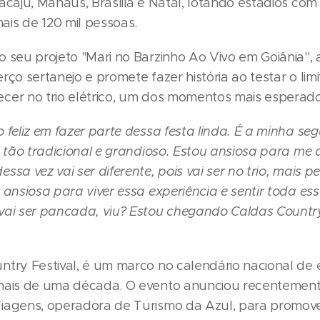
acaju, Manaus, Brasília e Natal, lotando estádios co
is de 120 mil pessoas.
 seu projeto "Mari no Barzinho Ao Vivo em Goiânia'', 
rço sertanejo e promete fazer história ao testar o lim
cer no trio elétrico, um dos momentos mais esperado
 feliz em fazer parte dessa festa linda. É a minha se
l tão tradicional e grandioso. Estou ansiosa para me
ssa vez vai ser diferente, pois vai ser no trio, mais p
 ansiosa para viver essa experiência e sentir toda ess
vai ser pancada, viu? Estou chegando Caldas Countr
ntry Festival, é um marco no calendário nacional de
mais de uma década. O evento anunciou recentement
iagens, operadora de Turismo da Azul, para promov