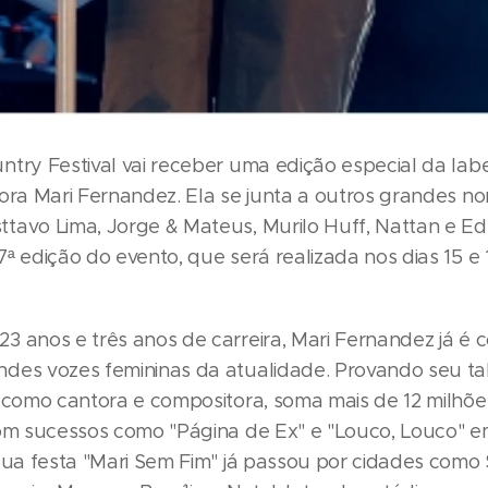
ntry Festival vai receber uma edição especial da lab
tora Mari Fernandez. Ela se junta a outros grandes no
tavo Lima, Jorge & Mateus, Murilo Huff, Nattan e E
ª edição do evento, que será realizada nos dias 15 e 
3 anos e três anos de carreira, Mari Fernandez já é 
des vozes femininas da atualidade. Provando seu ta
e como cantora e compositora, soma mais de 12 milhõe
com sucessos como "Página de Ex" e "Louco, Louco" 
 Sua festa "Mari Sem Fim" já passou por cidades como