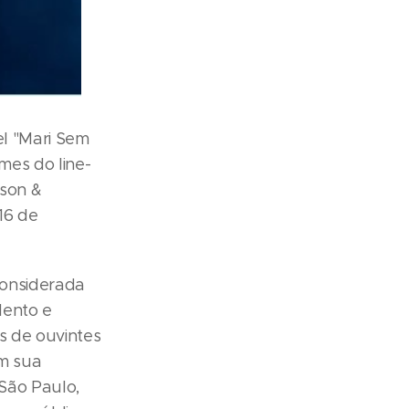
el "Mari Sem
mes do line-
dson &
16 de
considerada
lento e
s de ouvintes
em sua
 São Paulo,