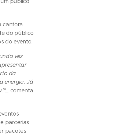
m um público
a cantora
ite do público
s do evento.
gunda vez
 apresentar
erto da
a energia. Já
y!"_
comenta
 eventos
e parcerias
er pacotes