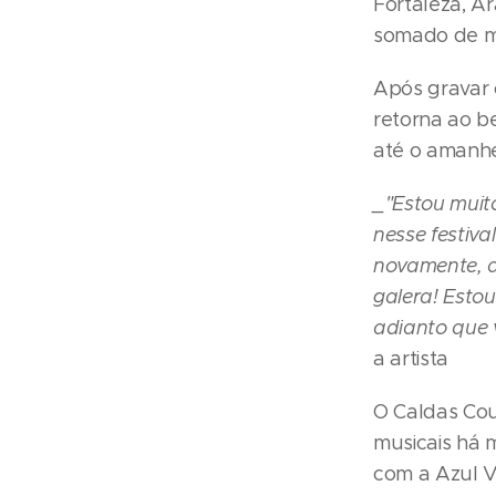
Fortaleza, Ar
somado de ma
Após gravar o
retorna ao be
até o amanhe
_"Estou muito
nesse festiva
novamente, de
galera! Estou
adianto que 
a artista
O Caldas Cou
musicais há 
com a Azul V