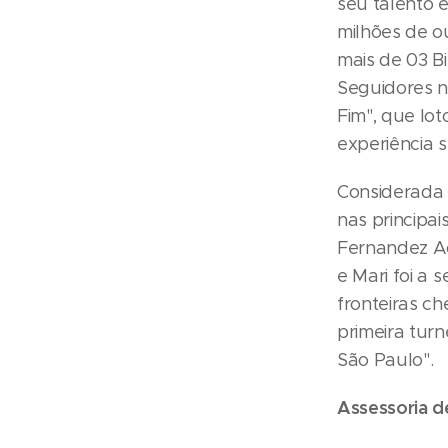
seu talento 
milhões de ou
mais de 03 B
Seguidores n
Fim", que lo
experiência 
Considerada 
nas principai
Fernandez Ao
e Mari foi a 
fronteiras ch
primeira tur
São Paulo".
Assessoria d