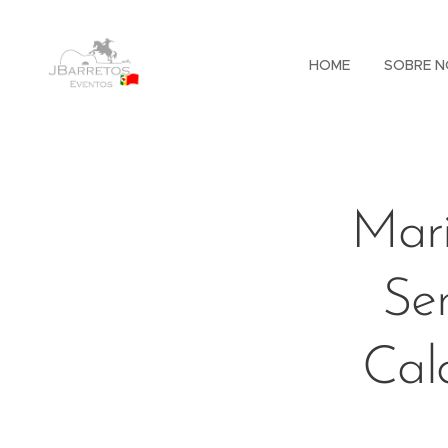
HOME
SOBRE N
Mari
Sem
Cal