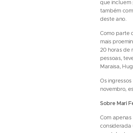
que incluem 
também com o
deste ano.
Como parte do
mais proemin
20 horas de 
pessoas, tev
Maraisa, Hug
Os ingressos
novembro, es
Sobre Mari F
Com apenas 2
considerada 