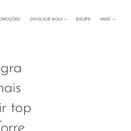
OMOÇÕES
DIVULGUE AQUI
EQUIPE
MAIS
agra
mais
ir top
Torre