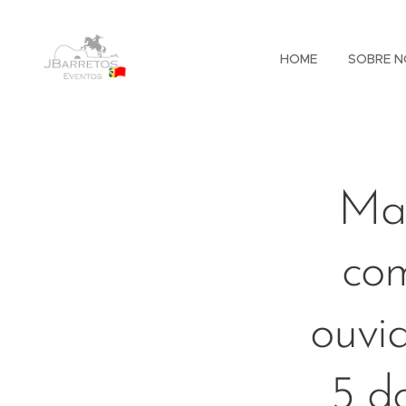
HOME
SOBRE N
Man
com
ouvid
5 do