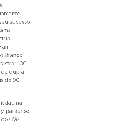
s
Diamante
 seu sucesso.
eams,
tista
Mari
o Branco",
gistrar 100
o da dupla
is de 90
htidão na
dy paraense,
dos fãs.