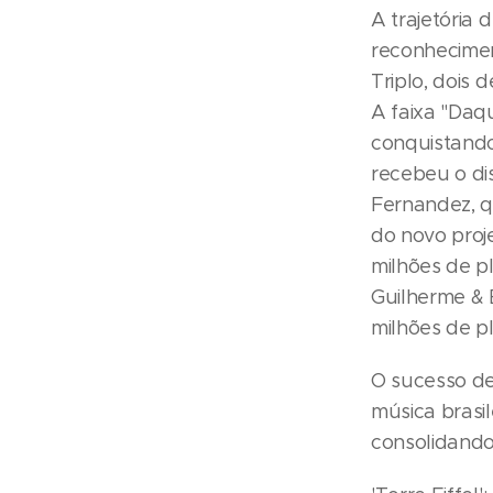
A trajetória
reconhecimen
Triplo, dois 
A faixa "Daq
conquistando 
recebeu o di
Fernandez, q
do novo proje
milhões de pl
Guilherme & 
milhões de p
O sucesso de
música brasi
consolidando