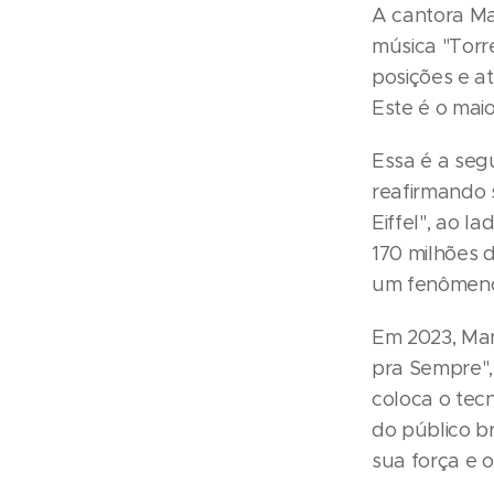
A cantora M
música "Torr
posições e at
Este é o mai
Essa é a seg
reafirmando 
Eiffel", ao l
170 milhões 
um fenômeno
Em 2023, Man
pra Sempre",
coloca o tec
do público b
sua força e o