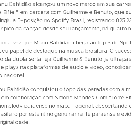
anu Bahtidão alcançou um novo marco em sua carrei
e Eiffel", em parceria com Guilherme e Benuto, que su
ingiu a 5ª posição no Spotify Brasil, registrando 825.2
or pico da canção desde seu lançamento, há quatro 
unda vez que Manu Bahtidão chega ao top 5 do Spotif
seu papel de destaque na música brasileira. O suces
ado da dupla sertaneja Guilherme & Benuto, já ultrapa
de plays nas plataformas de áudio e vídeo, consolid
 nacional.
u Bahtidão conquistou o topo das paradas com a m
 em colaboração com Simone Mendes. Com "Torre Eiffe
nomelody paraense no mapa nacional, despertando o
rasileiro por este ritmo genuinamente paraense e ev
riginalidade.