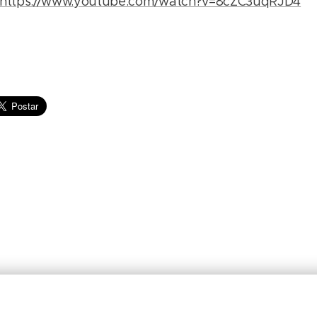
https://www.youtube.com/watch?v=8cZC3uqRJD4
© 2024 JBarretos Eventos.