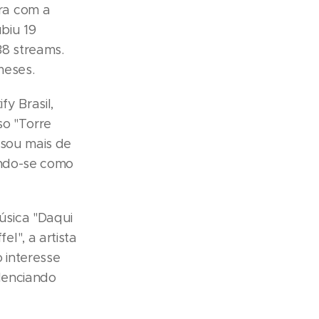
ra com a
biu 19
38 streams.
meses.
y Brasil,
so "Torre
ssou mais de
ando-se como
úsica "Daqui
l", a artista
 interesse
idenciando