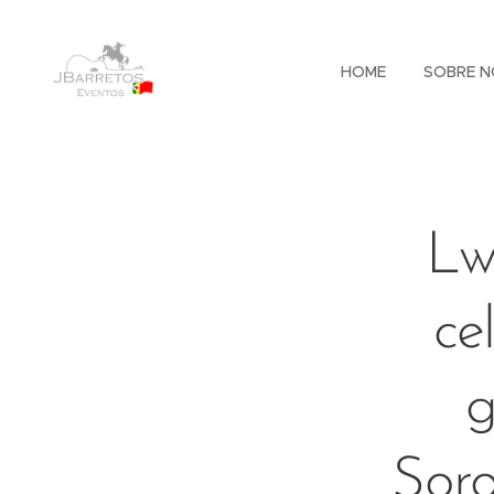
HOME
SOBRE N
Lw
ce
g
Soro