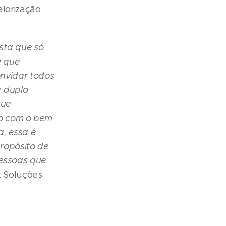
alorização
sta que só
e que
onvidar todos
a dupla
que
so com o bem
a, essa é
propósito de
pessoas que
t Soluções