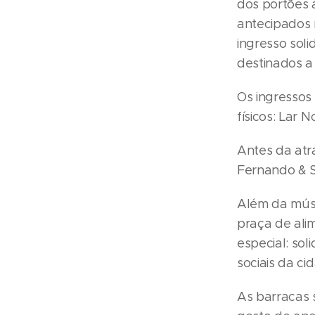
dos portões à
antecipados n
ingresso soli
destinados a i
Os ingressos 
físicos: Lar
Antes da atr
Fernando & 
Além da músi
praça de ali
especial: sol
sociais da c
As barracas 