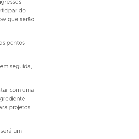
ingressos
ticipar do
show que serão
nos pontos
 em seguida,
ontar com uma
ngrediente
ara projetos
a será um