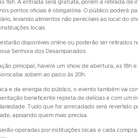
s 16h. A entrada será gratuita, porém a retirada de 
os pontos oficiais é obrigatória. O público poderá par
dário, levando alimentos não perecíveis ao local do 
nstituições locais.
estarão disponíveis online ou poderão ser retirados 
 Nossa Senhora dos Desamparados
ação principal, haverá um show de abertura, as 18h e
Sorocaba sobem ao palco às 20h.
ca e da energia do público, o evento também vai c
mentação beneficente repleta de delícias e com um i
idariedade. Tudo que for arrecadado será revertido p
idade, apoiando quem mais precisa.
serão operadas por instituições locais e cada compr