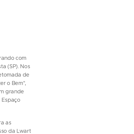
brando com
ta (SP). Nos
 retomada de
zer o Bem",
um grande
o Espaço
ra as
sso da Lwart