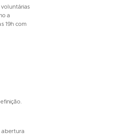
voluntárias
mo a
às 19h com
finição.
 abertura