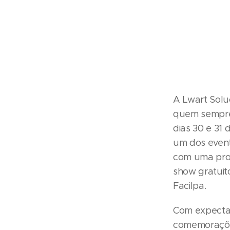
A Lwart Solu
quem sempre 
dias 30 e 31
um dos event
com uma pro
show gratuit
Facilpa.
Com expectati
comemoraçõe