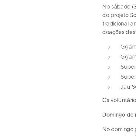
No sábado (3
do projeto S
tradicional 
doações dest
Gigan
Gigant
Super
Super
Jau S
Os voluntári
Domingo de 
No domingo (