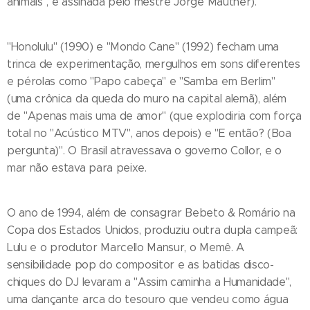
animais", é assinada pelo mestre Jorge Mautner).
"Honolulu" (1990) e "Mondo Cane" (1992) fecham uma
trinca de experimentação, mergulhos em sons diferentes
e pérolas como "Papo cabeça" e "Samba em Berlim"
(uma crônica da queda do muro na capital alemã), além
de "Apenas mais uma de amor" (que explodiria com força
total no "Acústico MTV", anos depois) e "E então? (Boa
pergunta)". O Brasil atravessava o governo Collor, e o
mar não estava para peixe.
O ano de 1994, além de consagrar Bebeto & Romário na
Copa dos Estados Unidos, produziu outra dupla campeã:
Lulu e o produtor Marcello Mansur, o Memê. A
sensibilidade pop do compositor e as batidas disco-
chiques do DJ levaram a "Assim caminha a Humanidade",
uma dançante arca do tesouro que vendeu como água