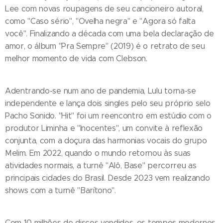
Lee com novas roupagens de seu cancioneiro autoral,
como "Caso sério", "Ovelha negra" e "Agora só falta
você". Finalizando a década com uma bela declaração de
amor, o álbum "Pra Sempre" (2019) é o retrato de seu
melhor momento de vida com Clebson.
Adentrando-se num ano de pandemia, Lulu torna-se
independente e lança dois singles pelo seu próprio selo
Pacho Sonido. "Hit" foi um reencontro em estúdio com o
produtor Liminha e "Inocentes", um convite à reflexão
conjunta, com a doçura das harmonias vocais do grupo
Melim. Em 2022, quando o mundo retornou às suas
atividades normais, a turnê "Alô, Base" percorreu as
principais cidades do Brasil. Desde 2023 vem realizando
shows com a turnê "Barítono".
Com 10 milhões de discos vendidos, os tempos modernos