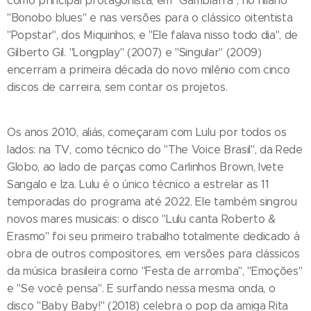
como principal protagonista, em "Gambiarra", no hilário
"Bonobo blues" e nas versões para o clássico oitentista
"Popstar", dos Miquinhos, e "Ele falava nisso todo dia", de
Gilberto Gil. "Longplay" (2007) e "Singular" (2009)
encerram a primeira década do novo milênio com cinco
discos de carreira, sem contar os projetos.
Os anos 2010, aliás, começaram com Lulu por todos os
lados: na TV, como técnico do "The Voice Brasil", da Rede
Globo, ao lado de parças como Carlinhos Brown, Ivete
Sangalo e Iza. Lulu é o único técnico a estrelar as 11
temporadas do programa até 2022. Ele também singrou
novos mares musicais: o disco "Lulu canta Roberto &
Erasmo" foi seu primeiro trabalho totalmente dedicado à
obra de outros compositores, em versões para clássicos
da música brasileira como "Festa de arromba", "Emoções"
e "Se você pensa". E surfando nessa mesma onda, o
disco "Baby Baby!" (2018) celebra o pop da amiga Rita