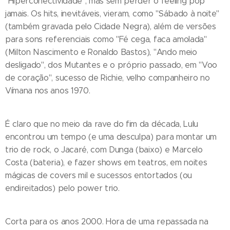
"Hiperconectividade", mas sem perder o feeling pop
jamais. Os hits, inevitáveis, vieram, como "Sábado à noite"
(também gravada pelo Cidade Negra), além de versões
para sons referenciais como "Fé cega, faca amolada"
(Milton Nascimento e Ronaldo Bastos), "Ando meio
desligado", dos Mutantes e o próprio passado, em "Voo
de coração", sucesso de Richie, velho companheiro no
Vímana nos anos 1970.
É claro que no meio da rave do fim da década, Lulu
encontrou um tempo (e uma desculpa) para montar um
trio de rock, o Jacaré, com Dunga (baixo) e Marcelo
Costa (bateria), e fazer shows em teatros, em noites
mágicas de covers mil e sucessos entortados (ou
endireitados) pelo power trio.
Corta para os anos 2000. Hora de uma repassada na