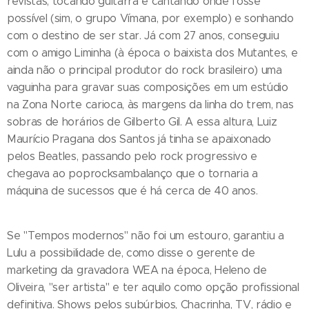
revistas, tocando guitarra e cantando onde fosse
possível (sim, o grupo Vímana, por exemplo) e sonhando
com o destino de ser star. Já com 27 anos, conseguiu
com o amigo Liminha (à época o baixista dos Mutantes, e
ainda não o principal produtor do rock brasileiro) uma
vaguinha para gravar suas composições em um estúdio
na Zona Norte carioca, às margens da linha do trem, nas
sobras de horários de Gilberto Gil. A essa altura, Luiz
Maurício Pragana dos Santos já tinha se apaixonado
pelos Beatles, passando pelo rock progressivo e
chegava ao poprocksambalanço que o tornaria a
máquina de sucessos que é há cerca de 40 anos.
Se "Tempos modernos" não foi um estouro, garantiu a
Lulu a possibilidade de, como disse o gerente de
marketing da gravadora WEA na época, Heleno de
Oliveira, "ser artista" e ter aquilo como opção profissional
definitiva. Shows pelos subúrbios, Chacrinha, TV, rádio e