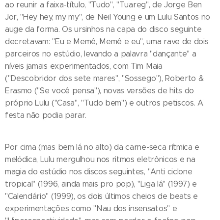
ao reunir a faixa-título, "Tudo", "Tuareg", de Jorge Ben
Jor, "Hey hey, my my", de Neil Young e um Lulu Santos no
auge da forma. Os ursinhos na capa do disco seguinte
decretavam: "Eu e Memê, Memê e eu", uma rave de dois
parceiros no estúdio, levando a palavra "dançante" a
níveis jamais experimentados, com Tim Maia
("Descobridor dos sete mares", "Sossego"), Roberto &
Erasmo ("Se você pensa"), novas versões de hits do
próprio Lulu ("Casa", "Tudo bem") e outros petiscos. A
festa não podia parar.
Por cima (mas bem lá no alto) da carne-seca rítmica e
melódica, Lulu mergulhou nos ritmos eletrônicos e na
magia do estúdio nos discos seguintes, "Anti ciclone
tropical" (1996, ainda mais pro pop), "Liga lá" (1997) e
"Calendário" (1999), os dois últimos cheios de beats e
experimentações como "Nau dos insensatos" e