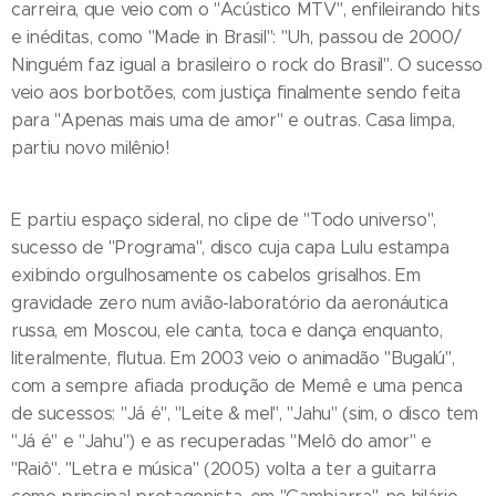
carreira, que veio com o "Acústico MTV", enfileirando hits
e inéditas, como "Made in Brasil": "Uh, passou de 2000/
Ninguém faz igual a brasileiro o rock do Brasil". O sucesso
veio aos borbotões, com justiça finalmente sendo feita
para "Apenas mais uma de amor" e outras. Casa limpa,
partiu novo milênio!
E partiu espaço sideral, no clipe de "Todo universo",
sucesso de "Programa", disco cuja capa Lulu estampa
exibindo orgulhosamente os cabelos grisalhos. Em
gravidade zero num avião-laboratório da aeronáutica
russa, em Moscou, ele canta, toca e dança enquanto,
literalmente, flutua. Em 2003 veio o animadão "Bugalú",
com a sempre afiada produção de Memê e uma penca
de sucessos: "Já é", "Leite & mel", "Jahu" (sim, o disco tem
"Já é" e "Jahu") e as recuperadas "Melô do amor" e
"Raiô". "Letra e música" (2005) volta a ter a guitarra