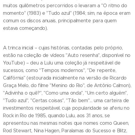
muitos quilômetros percorridos o levaram a "O ritmo do
momento" (1983) e "Tudo azul" (1984; sim, na época eram
comum os discos anuais, principalmente para quem
estava começando).
A trinca inicial – cujas histórias, contadas pelo próprio,
estão na coleção de vídeos "Auto resenha", disponível no
YouTube) – deu a Lulu uma coleção já respeitável de
sucessos, como "Tempos modernos", "De repente,
Califórnia" (estourada inicialmente na versão de Ricardo
Graça Melo, do filme "Menino do Rio", de Antônio Calmon),
"Adivinha o quê?", "Como uma onda", "Um certo alguém",
"Tudo azul", "Certas coisas", "Tão bem"… uma carteira de
investimentos respeitável, cuja popularidade se aferiu no
Rock in Rio de 1985, quando Lulu, aos 31 anos, se
apresentou nas mesmas noites que nomes como Queen,
Rod Stewart, Nina Hagen, Paralamas do Sucesso e Blitz,