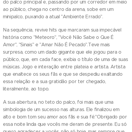
do palco principal e, passando por um corredor em meio
ao público, chega no centro da arena, sobe em um
minipalco, puxando a atual "Ambiente Errado".
Na sequência, revive hits que marcaram sua impecável
história como "Meteoro", "Você Não Sabe o Que É
Amor", "Sinais" e "Amar Não É Pecado".Teve mais
surpresa, como um dado gigante que ele jogou para o
público, que, em cada face, exibia o título de uma de suas
músicas. Jogo e interação entre plateia e artista. Artista
que enaltece os seus fãs e que se despediu exaltando
essa relação e a sua gratidão por ter chegado,
literalmente, ao topo.
A sua abertura, no teto do palco, foi mais que uma
simbologia de um sucesso nas alturas. Ele finalizou em
alto e bom tom seu amor aos fãs e sua fé:"Obrigado por
essa noite linda que vocês me deram de presente. Eu só
quero agradecer a vocês, não só hoje, mas sempre que