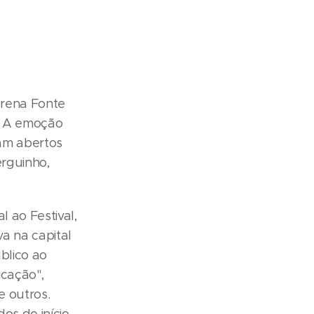
Arena Fonte
. A emoção
am abertos
erguinho,
 ao Festival,
a na capital
blico ao
icação",
e outros.