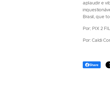
aplaudir e v
inquestionáv
Brasil, que t
Por; PIX 2 F
Por: Caldi C
Share