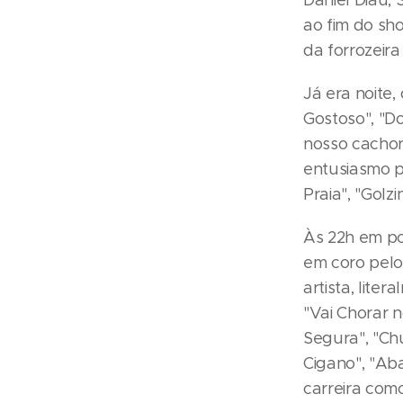
Daniel Diau, 
ao fim do sh
da forrozeira
Já era noite
Gostoso", "Do
nosso cachor
entusiasmo p
Praia", "Gol
Às 22h em p
em coro pelo
artista, lite
"Vai Chorar n
Segura", "Ch
Cigano", "Ab
carreira como