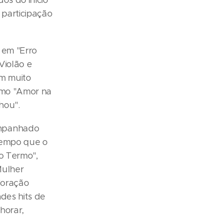
os do início
participação
 em "Erro
 Violão e
om muito
omo "Amor na
hou".
ompanhado
 tempo que o
io Termo",
Mulher
Coração
des hits de
horar,