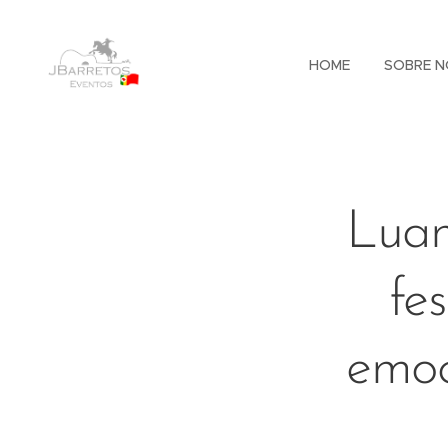
HOME
SOBRE N
Luan
fe
emoc