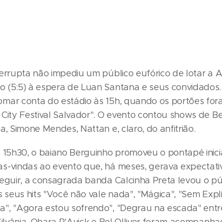
terrupta não impediu um público eufórico de lotar a 
 (5:5) à espera de Luan Santana e seus convidados
mar conta do estádio às 15h, quando os portões for
 City Festival Salvador". O evento contou shows de B
a, Simone Mendes, Nattan e, claro, do anfitrião.
 15h30, o baiano Berguinho promoveu o pontapé inicial
s-vindas ao evento que, há meses, gerava expectativ
seguir, a consagrada banda Calcinha Preta levou o pú
s seus hits "Você não vale nada", "Mágica", "Sem Expl
", "Agora estou sofrendo", "Degrau na escada" entr