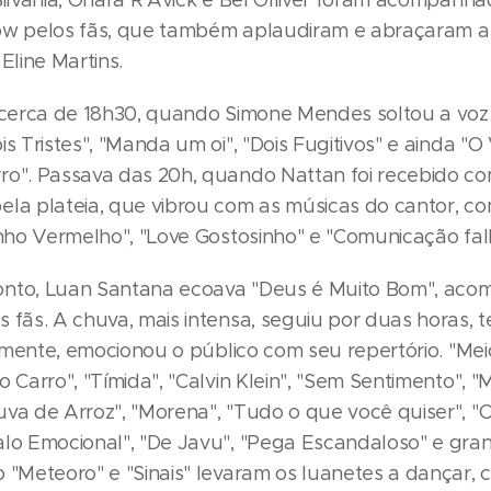
Silvânia, Ohara R'Avick e Bel Olliver foram acompanhad
ow pelos fãs, que também aplaudiram e abraçaram a 
 Eline Martins.
, cerca de 18h30, quando Simone Mendes soltou a voz
is Tristes", "Manda um oi", "Dois Fugitivos" e ainda "O
ro". Passava das 20h, quando Nattan foi recebido c
ela plateia, que vibrou com as músicas do cantor, c
zinho Vermelho", "Love Gostosinho" e "Comunicação fal
onto, Luan Santana ecoava "Deus é Muito Bom", ac
s fãs. A chuva, mais intensa, seguiu por duas horas,
ralmente, emocionou o público com seu repertório. "Me
o Carro", "Tímida", "Calvin Klein", "Sem Sentimento", "
uva de Arroz", "Morena", "Tudo o que você quiser", "
alo Emocional", "De Javu", "Pega Escandaloso" e gran
 "Meteoro" e "Sinais" levaram os luanetes a dançar, c