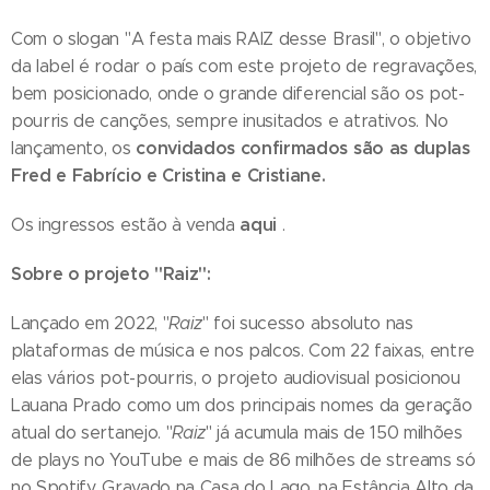
Com o slogan "A festa mais RAIZ desse Brasil", o objetivo
da label é rodar o país com este projeto de regravações,
bem posicionado, onde o grande diferencial são os pot-
pourris de canções, sempre inusitados e atrativos. No
convidados confirmados são as duplas
lançamento, os
Fred e Fabrício e Cristina e Cristiane.
aqui
Os ingressos estão à venda
.
Sobre o projeto "Raiz":
Lançado em 2022, "
Raiz
" foi sucesso absoluto nas
plataformas de música e nos palcos. Com 22 faixas, entre
elas vários pot-pourris, o projeto audiovisual posicionou
Lauana Prado como um dos principais nomes da geração
atual do sertanejo. "
Raiz
" já acumula mais de 150 milhões
de plays no YouTube e mais de 86 milhões de streams só
no Spotify. Gravado na Casa do Lago, na Estância Alto da