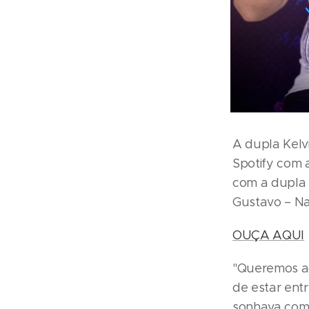
A dupla Kelvi
Spotify com 
com a dupla 
Gustavo – Na
OUÇA AQUI
"Queremos ag
de estar ent
sonhava com 