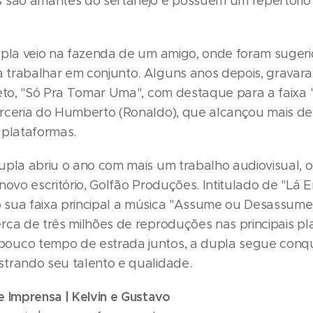
 são amantes do sertanejo e possuem um repertório 
upla veio na fazenda de um amigo, onde foram suger
trabalhar em conjunto. Alguns anos depois, gravar
jeto, "Só Pra Tomar Uma", com destaque para a faix
rceria do Humberto (Ronaldo), que alcançou mais de 
 plataformas.
upla abriu o ano com mais um trabalho audiovisual, o
novo escritório, Golfão Produções. Intitulado de "Lá 
sua faixa principal a música "Assume ou Desassume
rca de três milhões de reproduções nas principais pl
ouco tempo de estrada juntos, a dupla segue conq
trando seu talento e qualidade.
e Imprensa | Kelvin e Gustavo