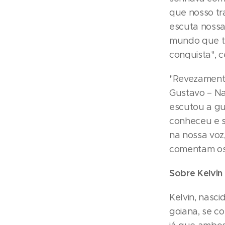
que nosso tr
escuta nossas
mundo que tr
conquista", c
"Revezamento
Gustavo – Na
escutou a gu
conheceu e s
na nossa voz,
comentam os 
Sobre Kelvin
Kelvin, nasci
goiana, se c