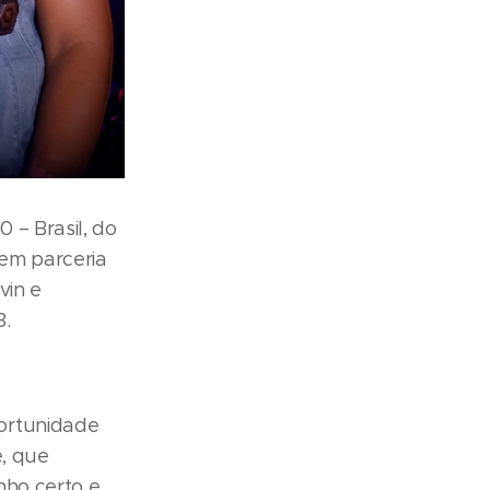
 – Brasil, do
em parceria
vin e
3.
ortunidade
e, que
nho certo e