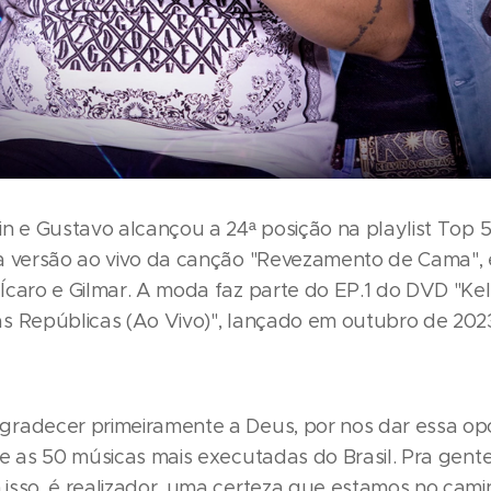
n e Gustavo alcançou a 24ª posição na playlist Top 50
a versão ao vivo da canção "Revezamento de Cama", 
Ícaro e Gilmar. A moda faz parte do EP.1 do DVD "Kel
s Repúblicas (Ao Vivo)", lançado em outubro de 202
radecer primeiramente a Deus, por nos dar essa op
re as 50 músicas mais executadas do Brasil. Pra gent
isso, é realizador, uma certeza que estamos no cami