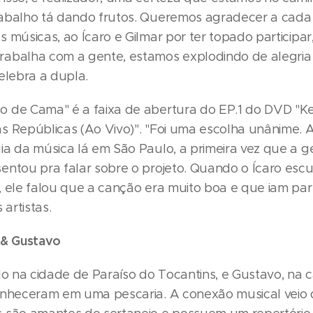
abalho tá dando frutos. Queremos agradecer a cad
 músicas, ao Ícaro e Gilmar por ter topado participar
abalha com a gente, estamos explodindo de alegria
elebra a dupla.
 de Cama" é a faixa de abertura do EP.1 do DVD "Ke
s Repúblicas (Ao Vivo)". "Foi uma escolha unânime. 
ia da música lá em São Paulo, a primeira vez que a g
entou pra falar sobre o projeto. Quando o Ícaro esc
 ele falou que a canção era muito boa e que iam part
artistas.
 & Gustavo
do na cidade de Paraíso do Tocantins, e Gustavo, na c
onheceram em uma pescaria. A conexão musical veio 