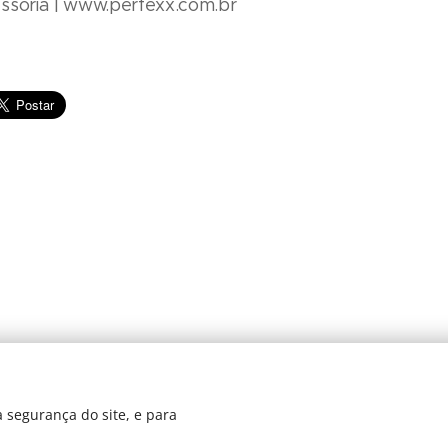
ssoria | www.perfexx.com.br
© 2024 JBarretos Eventos.
 segurança do site, e para
Desenvolvido por
Webnode
Cookies