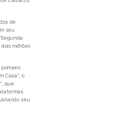
de clássicos
idos de
am seu
a "Segunda
dois milhões
 primeiro
Em Casa", o
", que
ataformas.
uistando seu