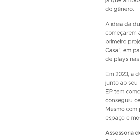
já que ambos
do gênero.
A ideia da d
começarem a 
primeiro pro
Casa", em pa
de plays nas
Em 2023, a d
junto ao seu 
EP tem como 
conseguiu ce
Mesmo com p
espaço e mos
Assessoria d