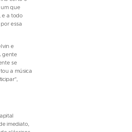
a um que
, e a todo
 por essa
lvin e
A gente
ente se
utou a música
icipar",
apital
de imediato,