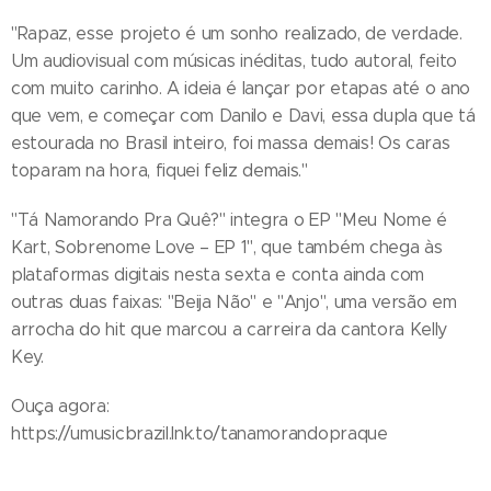
"Rapaz, esse projeto é um sonho realizado, de verdade.
Um audiovisual com músicas inéditas, tudo autoral, feito
com muito carinho. A ideia é lançar por etapas até o ano
que vem, e começar com Danilo e Davi, essa dupla que tá
estourada no Brasil inteiro, foi massa demais! Os caras
toparam na hora, fiquei feliz demais."
"Tá Namorando Pra Quê?" integra o EP "Meu Nome é
Kart, Sobrenome Love – EP 1", que também chega às
plataformas digitais nesta sexta e conta ainda com
outras duas faixas: "Beija Não" e "Anjo", uma versão em
arrocha do hit que marcou a carreira da cantora Kelly
Key.
Ouça agora:
https://umusicbrazil.lnk.to/tanamorandopraque