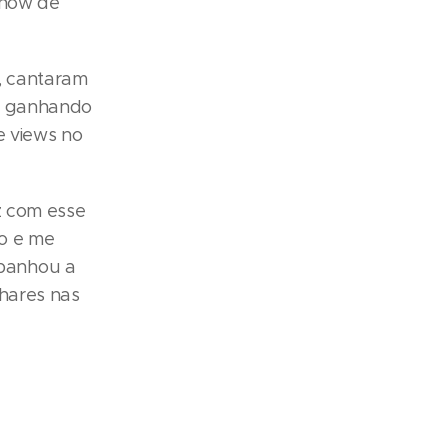
show de
, cantaram
m ganhando
e views no
z com esse
go e me
panhou a
nhares nas