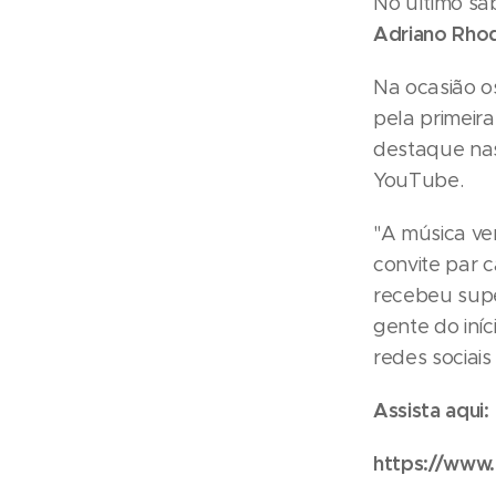
No último sáb
Adriano Rho
Na ocasião o
pela primeira
destaque nas
YouTube.
"A música ve
convite par 
recebeu sup
gente do iníc
redes sociais
Assista aqui:
https://www