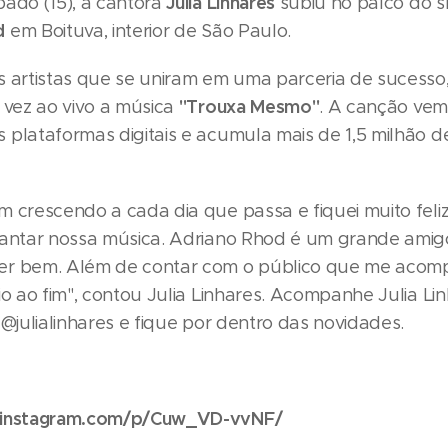
Julia Linhares
ado (15), a cantora
subiu no palco do 
d
em Boituva, interior de São Paulo.
s artistas que se uniram em uma parceria de sucesso
"Trouxa Mesmo"
 vez ao vivo a música
. A canção ve
 plataformas digitais e acumula mais de 1,5 milhão d
m crescendo a cada dia que passa e fiquei muito feli
cantar nossa música. Adriano Rhod é um grande ami
er bem. Além de contar com o público que me acom
io ao fim", contou Julia Linhares. Acompanhe Julia Li
 @julialinhares e fique por dentro das novidades.
.instagram.com/p/Cuw_VD-vvNF/