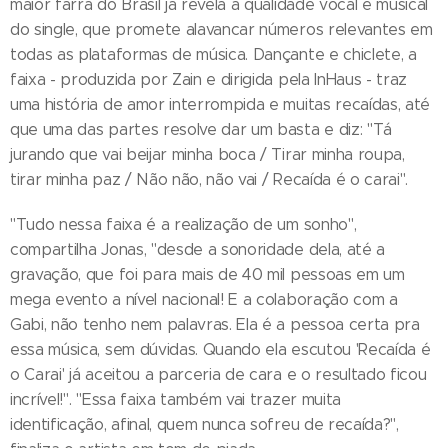
maior farra do Brasil já revela a qualidade vocal e musical
do single, que promete alavancar números relevantes em
todas as plataformas de música. Dançante e chiclete, a
faixa - produzida por Zain e dirigida pela InHaus - traz
uma história de amor interrompida e muitas recaídas, até
que uma das partes resolve dar um basta e diz: "Tá
jurando que vai beijar minha boca / Tirar minha roupa,
tirar minha paz / Não não, não vai / Recaída é o carai".
"Tudo nessa faixa é a realização de um sonho",
compartilha Jonas, "desde a sonoridade dela, até a
gravação, que foi para mais de 40 mil pessoas em um
mega evento a nível nacional! E a colaboração com a
Gabi, não tenho nem palavras. Ela é a pessoa certa pra
essa música, sem dúvidas. Quando ela escutou 'Recaída é
o Carai' já aceitou a parceria de cara e o resultado ficou
incrível!". "Essa faixa também vai trazer muita
identificação, afinal, quem nunca sofreu de recaída?",