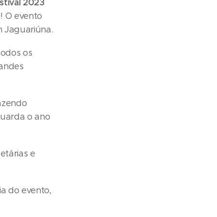
stival 2023
l! O evento
m Jaguariúna.
todos os
randes
razendo
aguarda o ano
etárias e
ia do evento,