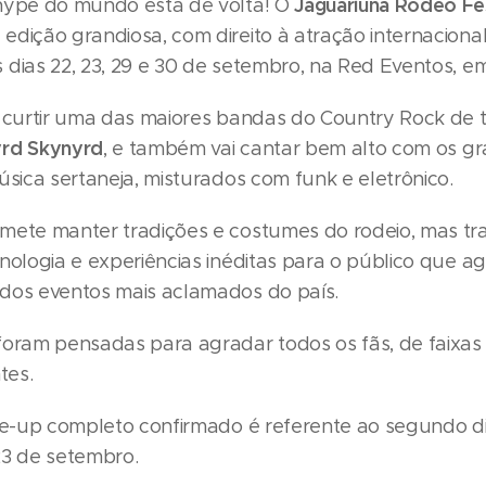
Jaguariúna Rodeo Fe
hype do mundo está de volta! O
edição grandiosa, com direito à atração internaciona
 dias 22, 23, 29 e 30 de setembro, na Red Eventos, e
i curtir uma das maiores bandas do Country Rock de 
rd Skynyrd
, e também vai cantar bem alto com os g
úsica sertaneja, misturados com funk e eletrônico.
mete manter tradições e costumes do rodeio, mas t
cnologia e experiências inéditas para o público que 
dos eventos mais aclamados do país.
foram pensadas para agradar todos os fãs, de faixas 
tes.
ine-up completo confirmado é referente ao segundo d
23 de setembro.