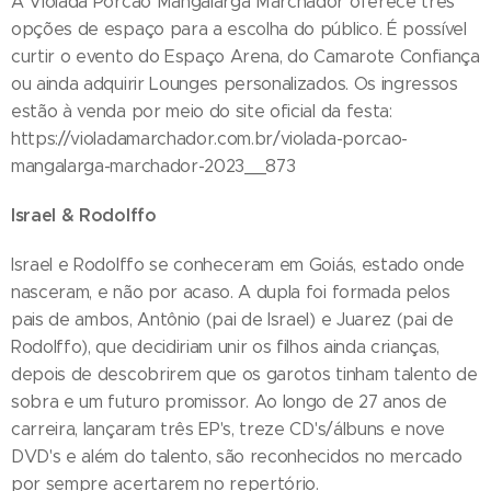
A Violada Porcão Mangalarga Marchador oferece três
opções de espaço para a escolha do público. É possível
curtir o evento do Espaço Arena, do Camarote Confiança
ou ainda adquirir Lounges personalizados. Os ingressos
estão à venda por meio do site oficial da festa:
https://violadamarchador.com.br/violada-porcao-
mangalarga-marchador-2023__873
Israel & Rodolffo
Israel e Rodolffo se conheceram em Goiás, estado onde
nasceram, e não por acaso. A dupla foi formada pelos
pais de ambos, Antônio (pai de Israel) e Juarez (pai de
Rodolffo), que decidiriam unir os filhos ainda crianças,
depois de descobrirem que os garotos tinham talento de
sobra e um futuro promissor. Ao longo de 27 anos de
carreira, lançaram três EP's, treze CD's/álbuns e nove
DVD's e além do talento, são reconhecidos no mercado
por sempre acertarem no repertório.