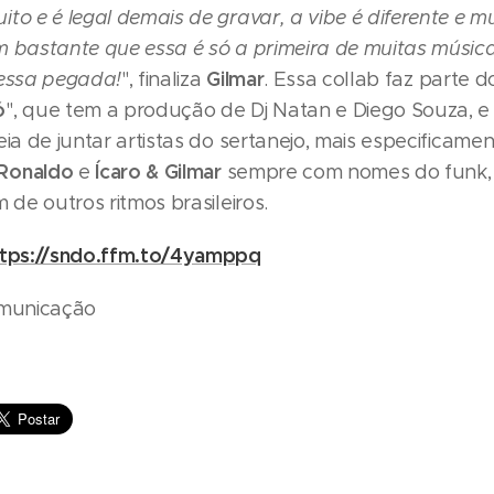
to e é legal demais de gravar, a vibe é diferente e m
bastante que essa é só a primeira de muitas músic
Gilmar
nessa pegada!
", finaliza
. Essa collab faz parte d
ó
", que tem a produção de Dj Natan e Diego Souza, e
eia de juntar artistas do sertanejo, mais especificamen
 Ronaldo
Ícaro & Gilmar
e
sempre com nomes do funk, 
m de outros ritmos brasileiros.
ttps://sndo.ffm.to/4yamppq
omunicação