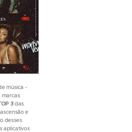
de música -
m marcas
TOP 3
das
ascensão e
ão desses
 aplicativos