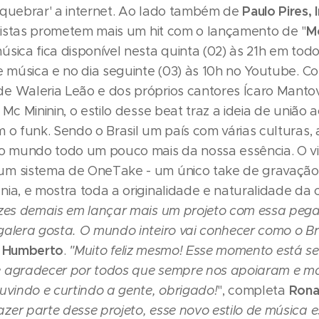
Paulo Pires, I
'quebrar' a internet. Ao lado também de
M
rtistas prometem mais um hit com o lançamento de "
música fica disponível nesta quinta (02) às 21h em tod
de música e no dia seguinte (03) às 10h no Youtube. C
e Waleria Leão e dos próprios cantores Ícaro Mantova
 Mc Mininin, o estilo desse beat traz a ideia de união a
 o funk. Sendo o Brasil um país com várias culturas, 
 o mundo todo um pouco mais da nossa essência. O vi
um sistema de OneTake - um único take de gravaçã
ia, e mostra toda a originalidade e naturalidade da 
izes demais em lançar mais um projeto com essa peg
alera gosta. O mundo inteiro vai conhecer como o Bras
Humberto
z
.
"Muito feliz mesmo! Esse momento está se
 agradecer por todos que sempre nos apoiaram e ma
Rona
uvindo e curtindo a gente, obrigado!
", completa
er parte desse projeto, esse novo estilo de música e