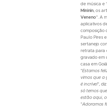
de música e 
Mininin
, os a
Veneno
". A 
aplicativos 
composição d
Paulo Pires e
sertanejo com
retrata para
gravado em 
casa em Goiân
"
Estamos fel
vimos que a g
é incrível
", di
só temos que
estão aqui, o
"
Adoramos faz