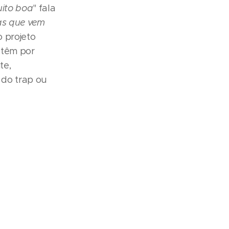
uito boa
" fala
as que vem
o projeto
 têm por
te,
do trap ou