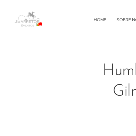
HOME
SOBRE N
Humb
Gil