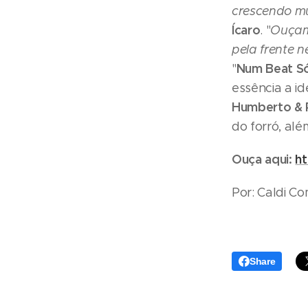
crescendo mui
Ícaro
. "
Ouçam 
pela frente 
Num Beat S
"
essência a id
Humberto &
do forró, alé
Ouça aqui:
h
Por: Caldi C
Share