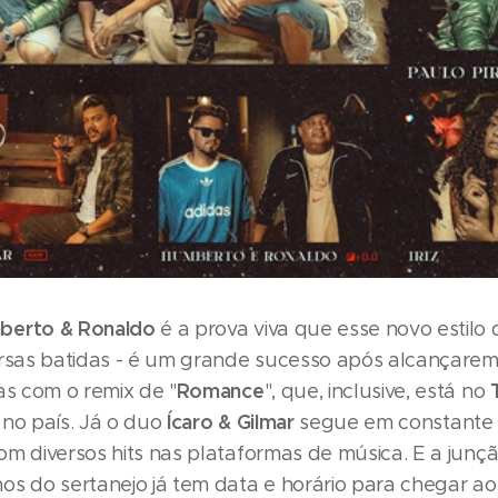
berto & Ronaldo
é a prova viva que esse novo estilo 
ersas batidas - é um grande sucesso após alcançare
Romance
as com o remix de "
", que, inclusive, está no
Ícaro & Gilmar
 no país. Já o duo
segue em constante 
om diversos hits nas plataformas de música. E a junç
os do sertanejo já tem data e horário para chegar aos