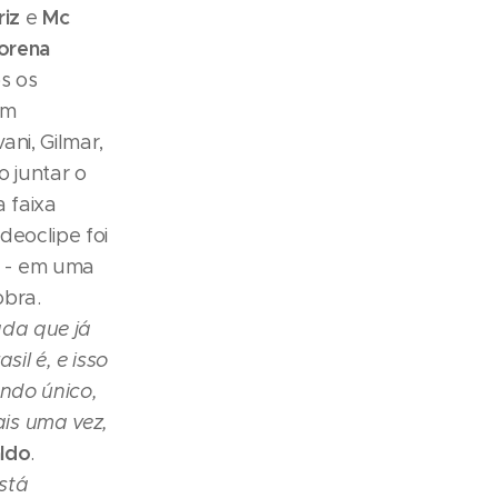
riz
Mc
e
orena
os os
om
ni, Gilmar,
o juntar o
a faixa
deoclipe foi
o - em uma
obra.
ada que já
il é, e isso
ndo único,
is uma vez,
ldo
.
stá