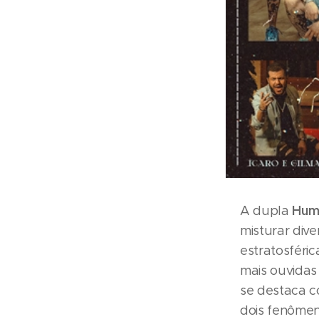
Hum
A dupla
misturar div
estratosféric
mais ouvidas
se destaca c
dois fenômen