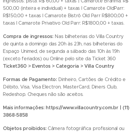
Ingressos: pista: R$ 60,00 + taxas | Camarote Brahma: R$
500,00 (inteira e individual) + taxas I Camarote OldParr:
R$150,00 + taxas I Camarote Bistrô Old Parr R$800,00 +
taxas I Camarote Privativo Old Parr: R$1800,00 + taxas.
Compra de ingressos:
Nas bilheterias do Villa Country
de quinta a domingo das 20h às 23h, nas bilheterias do
Espaço Unimed, de segunda a sábado das 10h às 19h
(exceto feriados) ou Online pelo site da Ticket 360
Ticket360 > Eventos > Categoria > Villa Country
Formas de Pagamento:
Dinheiro, Cartões de Crédito e
Débito, Visa, Visa Electron, MasterCard, Diners Club,
Redeshop. Cheques não são aceitos.
Mais informações:
https://www.villacountry.com.br
| (11)
3868-5858
Objetos proibidos:
Câmera fotográfica profissional ou