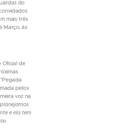
guardas do
 convidados
om mais três
de Março, às
Oficial de
próximas
, "Pegada
lamada pelos
meira voz na
 planejamos
nte e ela tem
vou