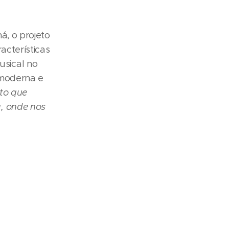
á, o projeto
acterísticas
sical no
 moderna e
to que
, onde nos