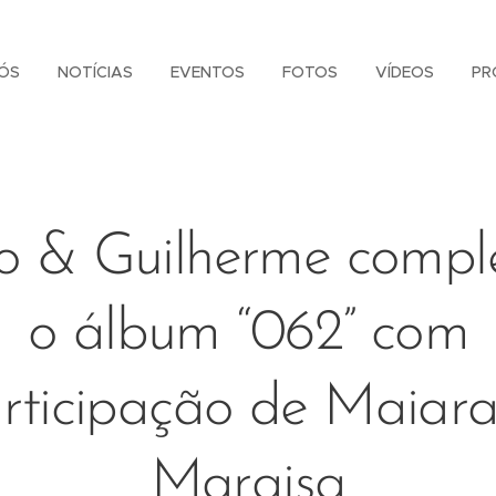
ÓS
NOTÍCIAS
EVENTOS
FOTOS
VÍDEOS
PR
 & Guilherme comp
o álbum “062” com
rticipação de Maiar
Maraisa