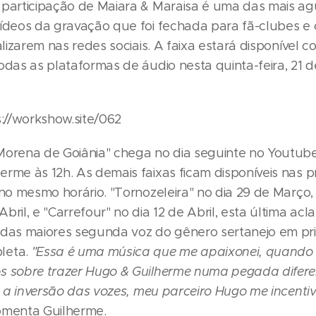
 participação de Maiara & Maraisa é uma das mais a
vídeos da gravação que foi fechada para fã-clubes e
ralizarem nas redes sociais. A faixa estará disponível c
odas as plataformas de áudio nesta quinta-feira, 21 
s://workshow.site/062
Morena de Goiânia" chega no dia seguinte no Youtube 
erme às 12h. As demais faixas ficam disponíveis nas 
, no mesmo horário. "Tornozeleira" no dia 29 de Março
bril, e "Carrefour" no dia 12 de Abril, esta última ac
 das maiores segunda voz do gênero sertanejo em pri
leta.
"Essa é uma música que me apaixonei, quando
s sobre trazer Hugo & Guilherme numa pegada difere
ve a inversão das vozes, meu parceiro Hugo me incenti
omenta Guilherme.