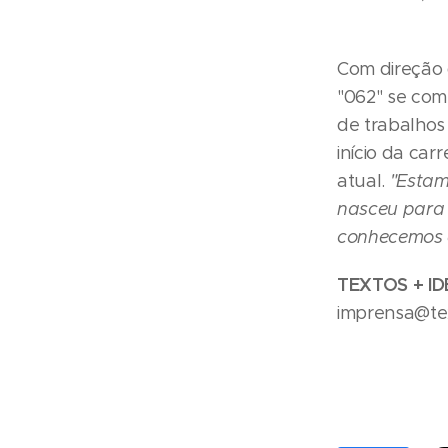
Com direção 
"062" se comp
de trabalho
início da ca
atual.
"Estam
nasceu para 
conhecemos 
TEXTOS + ID
imprensa@tex