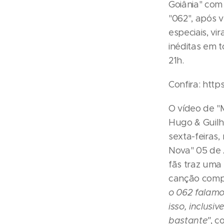
Goiânia" com
"062", após 
especiais, vi
inéditas em t
21h.
Confira: http
O vídeo de "
Hugo & Guilh
sexta-feiras
Nova" 05 de A
fãs traz uma
canção comp
o 062 falamo
isso, inclusi
bastante"
, c