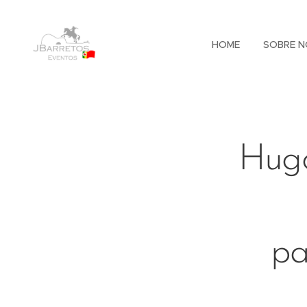
HOME
SOBRE N
Hugo
pa