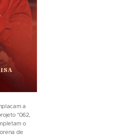
emplacam a
rojeto "062,
ompletam o
Morena de