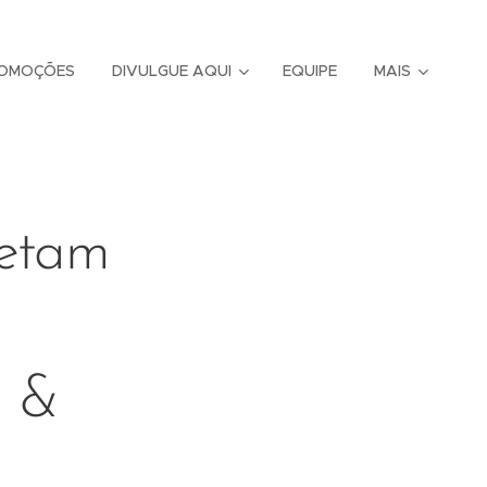
OMOÇÕES
DIVULGUE AQUI
EQUIPE
MAIS
letam
a &