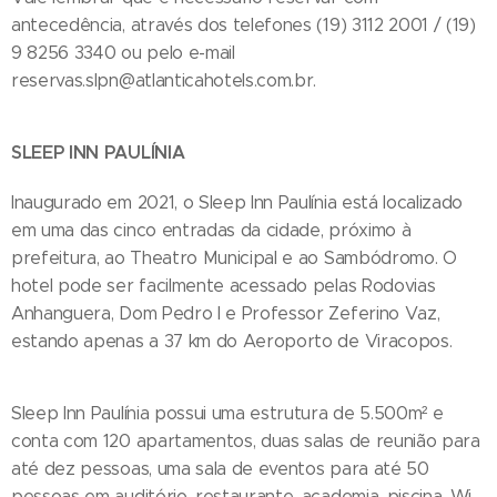
antecedência, através dos telefones (19) 3112 2001 / (19)
9 8256 3340 ou pelo e-mail
reservas.slpn@atlanticahotels.com.br.
SLEEP INN PAULÍNIA
Inaugurado em 2021, o Sleep Inn Paulínia está localizado
em uma das cinco entradas da cidade, próximo à
prefeitura, ao Theatro Municipal e ao Sambódromo. O
hotel pode ser facilmente acessado pelas Rodovias
Anhanguera, Dom Pedro I e Professor Zeferino Vaz,
estando apenas a 37 km do Aeroporto de Viracopos.
Sleep Inn Paulínia possui uma estrutura de 5.500m² e
conta com 120 apartamentos, duas salas de reunião para
até dez pessoas, uma sala de eventos para até 50
pessoas em auditório, restaurante, academia, piscina, Wi-