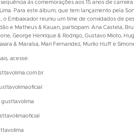
á sequência às comemorações aos 15 anos de carreira 
Lima. Para este álbum, que tem lançamento pela So
, o Embaixador reuniu um time de convidados de pe
ão e Matheus & Kauan, participam: Ana Castela, Bru
one, George Henrique & Rodrigo, Gustavo Mioto, Hu
aiara & Maraísa, Mari Fernandez, Murilo Huff e Simo
ais, acesse:
sttavolima.com.br
sttavolimaoficial
 gusttavolima
ttavolimaoficial
ttavolima