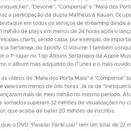
nesquecível", "Devolve", "Compensa" e "Mala dos Port
raz a participação da dupla Matheus & Kauan. Ocu
destaque em todos os serviços de streaming desde a 
 1 milhão de plays em menos de 24 horas após o lan
incipais charts, sendo capa, por exemplo, de importan
cia Sertaneja, do Spotify. O Volume 1 também conqu
e o 1º lugar no Top Álbuns Sertanejos da Apple Mus
o o álbum mais adquirido do iTunes e o mais ouvido
os vídeos de "Mala dos Porta Mala" e "Compensa" b
e views em menos de oito horas. Já os de "Inesquecív
cançaram mais de meio milhão no mesmo período. At
s somados superam 32 milhões de visualizações no can
r, que acaba de bater 20 milhões de inscritos.
 que o DVD "Paraíso Particular" tem um total de 22 