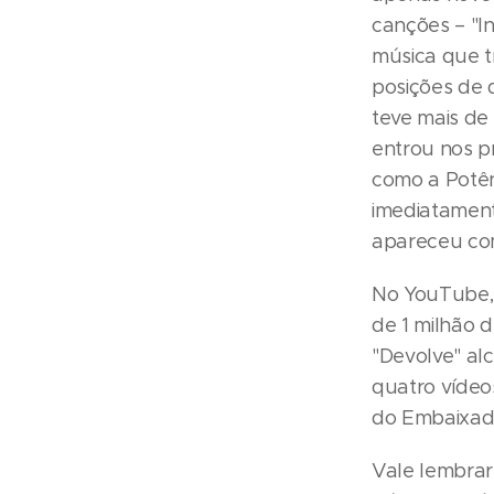
canções – "I
música que t
posições de 
teve mais de
entrou nos pr
como a Potên
imediatament
apareceu com
No YouTube, 
de 1 milhão d
"Devolve" al
quatro vídeo
do Embaixado
Vale lembrar