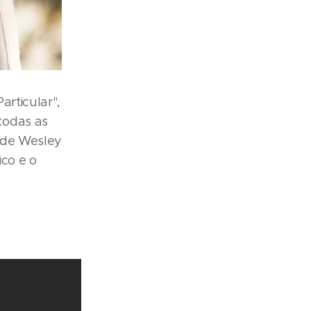
rticular",
todas as
l de Wesley
ico e o