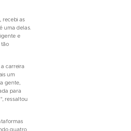
 recebi as
é uma delas.
ligente e
 tão
a carreira
ais um
ra gente,
cada para
, ressaltou
lataformas
ndo quatro