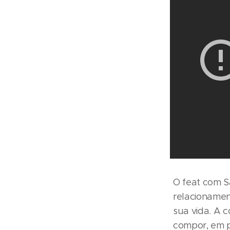
O feat com S
relacionamen
sua vida. A 
compor, em p