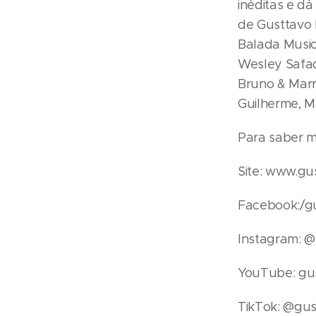
inéditas e d
de Gusttavo 
Balada Music
Wesley Safad
Bruno & Marr
Guilherme, M
Para saber m
Site: www.gu
Facebook:/gu
Instagram: @
YouTube: gus
TikTok: @gus