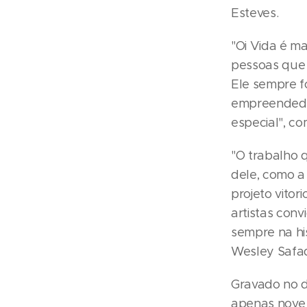
Esteves.
"Oi Vida é m
pessoas que 
Ele sempre fo
empreendedor
especial", c
"O trabalho 
dele, como a
projeto vito
artistas conv
sempre na hi
Wesley Safa
Gravado no di
apenas nove 