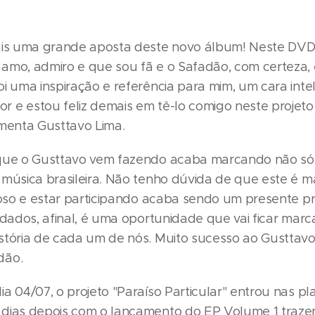
ais uma grande aposta deste novo álbum! Neste DVD,
amo, admiro e que sou fã e o Safadão, com certeza, 
i uma inspiração e referência para mim, um cara inte
 e estou feliz demais em tê-lo comigo neste projeto
omenta Gusttavo Lima.
que o Gusttavo vem fazendo acaba marcando não só 
 música brasileira. Não tenho dúvida de que este é m
rioso e estar participando acaba sendo um presente p
idados, afinal, é uma oportunidade que vai ficar mar
stória de cada um de nós. Muito sucesso ao Gusttavo"
dão.
a 04/07, o projeto "Paraíso Particular" entrou nas p
dias depois com o lançamento do EP Volume 1 traze