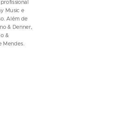
profissional
ny Music e
so. Além de
no & Denner,
go &
ne Mendes.