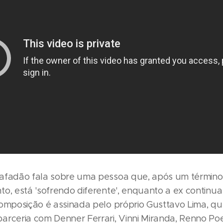
afadão fala sobre uma pessoa que, após um término
to, está 'sofrendo diferente', enquanto a ex continu
composição é assinada pelo próprio Gusttavo Lima, qu
arceria com Denner Ferrari, Vinni Miranda, Renno Po