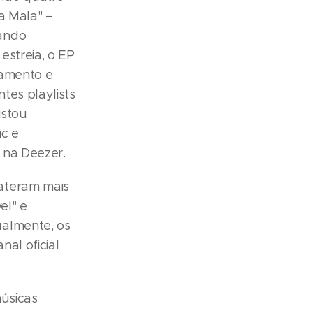
a Mala" –
pando
estreia, o EP
çamento e
tes playlists
istou
ic e
 na Deezer.
ateram mais
el" e
ualmente, os
al oficial
músicas