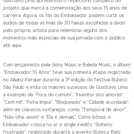
Gusttavo Lima apresentou o repertório completo do
projeto que marca a comemoração aos seus 15 anos de
carreira. Agora, os fãs do Embaixador podem curtir os
áudios de todas as mais de 30 faixas escolhidas a dedo
pelo próprio artista para relembrar alguns dos
momentos mais especiais de sua jornada com o público
até aqui.
Com lançamento pela Sony Music e Balada Music, o álbum
"Embaixador 15 Anos" teve sua primeira etapa registrada
no Allianz Parque durante a 3ª edição do festival Buteco
São Paulo e inclui os maiores sucessos de Gusttavo Lima,
a exemplo de "Fora do comum", "Inventor dos amores",
"Cem mil", "Ficha limpa", "Bloqueado" e "Cidade acordada";
além de clássicos sertanejos, como "Temporal de amor",
"Não olhe assim" e "Ela é demais". Como bônus, o
Embaixador coloca no ar o single inédito "Solteiro
frustrado", registrado durante o evento Buteco Belo