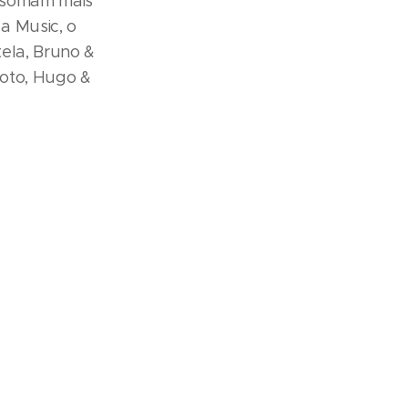
á somam mais
a Music, o
ela, Bruno &
ioto, Hugo &