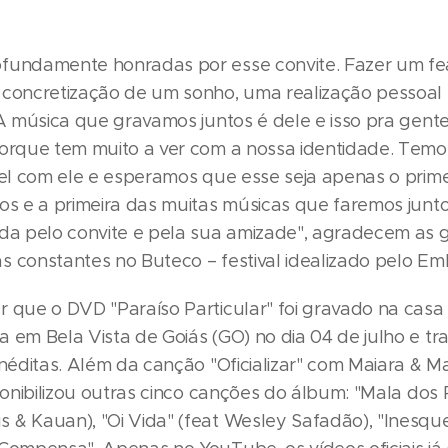
fundamente honradas por esse convite. Fazer um fe
 concretização de um sonho, uma realização pessoal
. A música que gravamos juntos é dele e isso pra gent
porque tem muito a ver com a nossa identidade. Tem
ível com ele e esperamos que esse seja apenas o prime
tos e a primeira das muitas músicas que faremos junt
ada pelo convite e pela sua amizade", agradecem as
s constantes no Buteco – festival idealizado pelo Em
r que o DVD "Paraíso Particular" foi gravado na casa
 em Bela Vista de Goiás (GO) no dia 04 de julho e tr
inéditas. Além da canção "Oficializar" com Maiara & Ma
sponibilizou outras cinco canções do álbum: "Mala dos
 & Kauan), "Oi Vida" (feat Wesley Safadão), "Inesque