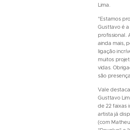
Lima.
"Estamos pro
Gusttavo é a
profissional
ainda mais, 
ligação incr
muitos proje
vidas. Obrig
são presença
Vale destaca
Gusttavo Lima
de 22 faixas 
artista já di
(com Matheus