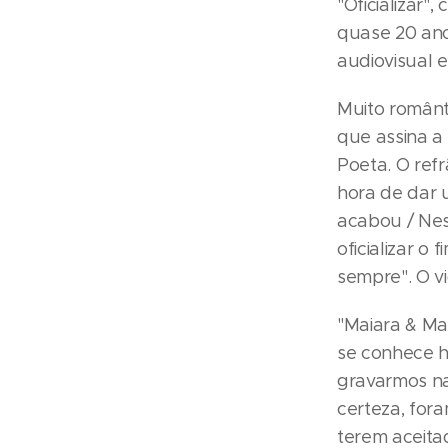
"Oficializar"
quase 20 anos
audiovisual 
Muito românt
que assina a
Poeta. O ref
hora de dar 
acabou / Nes
oficializar o
sempre". O vi
"Maiara & Ma
se conhece h
gravarmos na
certeza, for
terem aceita