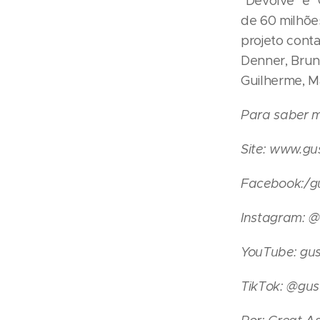
"Devolve" e 
de 60 milhõe
projeto cont
Denner, Brun
Guilherme, M
Para saber m
Site: www.gu
Facebook:/gu
Instagram: @
YouTube: gus
TikTok: @gus