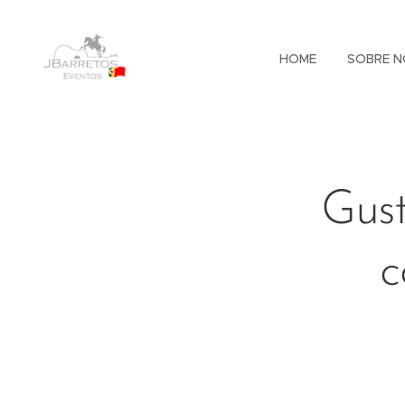
HOME
SOBRE N
Gust
c