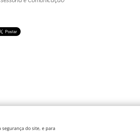
ssessoria e Comunicação
© 2024 JBarretos Eventos.
 segurança do site, e para
Desenvolvido por
Webnode
Cookies