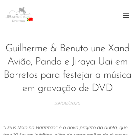
Guilherme & Benuto une Xand
Avião, Panda e Jiraya Uai em
Barretos para festejar a música
em gravação de DVD
29/08/2025
"Deus Rolo no Barretão" é o novo projeto da dupla, que