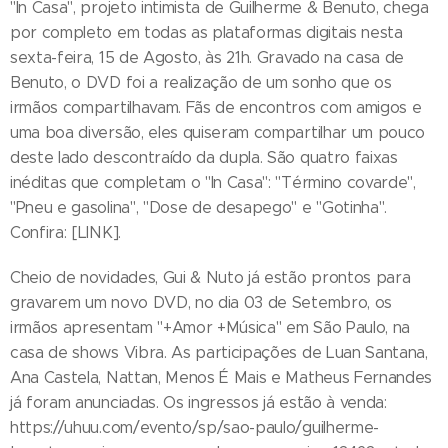
"In Casa", projeto intimista de Guilherme & Benuto, chega
por completo em todas as plataformas digitais nesta
sexta-feira, 15 de Agosto, às 21h. Gravado na casa de
Benuto, o DVD foi a realização de um sonho que os
irmãos compartilhavam. Fãs de encontros com amigos e
uma boa diversão, eles quiseram compartilhar um pouco
deste lado descontraído da dupla. São quatro faixas
inéditas que completam o "In Casa": "Término covarde",
"Pneu e gasolina", "Dose de desapego" e "Gotinha".
Confira: [LINK].
Cheio de novidades, Gui & Nuto já estão prontos para
gravarem um novo DVD, no dia 03 de Setembro, os
irmãos apresentam "+Amor +Música" em São Paulo, na
casa de shows Vibra. As participações de Luan Santana,
Ana Castela, Nattan, Menos É Mais e Matheus Fernandes
já foram anunciadas. Os ingressos já estão à venda:
https://uhuu.com/evento/sp/sao-paulo/guilherme-