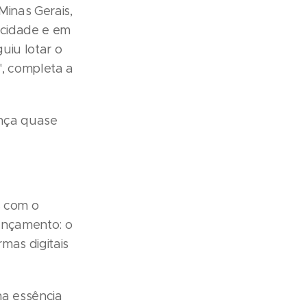
Minas Gerais,
 cidade e em
uiu lotar o
", completa a
ança quase
s com o
lançamento: o
rmas digitais
na essência