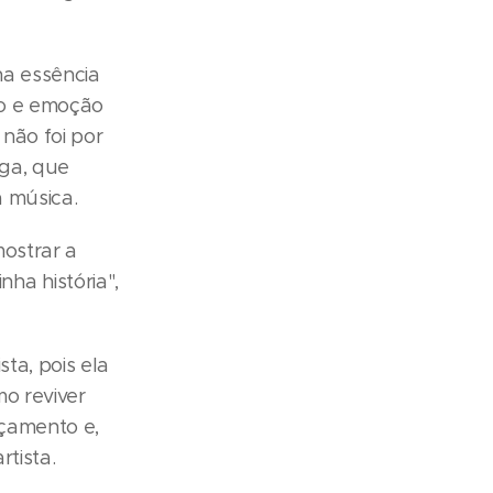
na essência
so e emoção
não foi por
ega, que
 música.
mostrar a
ha história",
sta, pois ela
o reviver
nçamento e,
rtista.