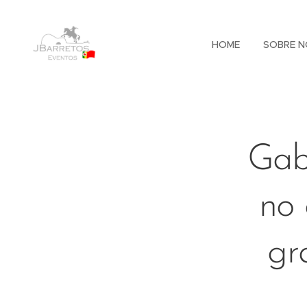
HOME
SOBRE N
Gabi
no 
gr