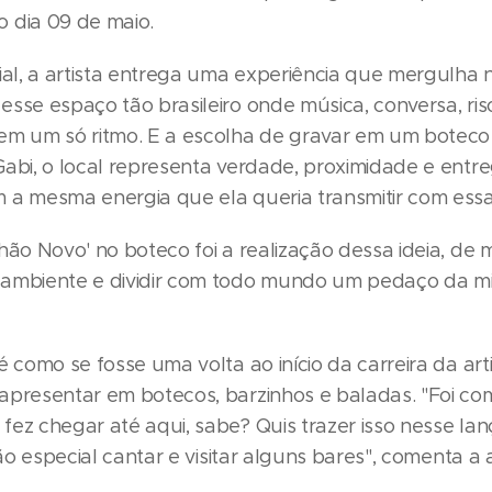
 dia 09 de maio.
cial, a artista entrega uma experiência que mergulha 
esse espaço tão brasileiro onde música, conversa, ri
em um só ritmo. E a escolha de gravar em um boteco 
Gabi, o local representa verdade, proximidade e entr
 a mesma energia que ela queria transmitir com essa
hão Novo' no boteco foi a realização dessa ideia, de 
ambiente e dividir com todo mundo um pedaço da min
é como se fosse uma volta ao início da carreira da arti
apresentar em botecos, barzinhos e baladas. "Foi com
fez chegar até aqui, sabe? Quis trazer isso nesse la
tão especial cantar e visitar alguns bares", comenta a a