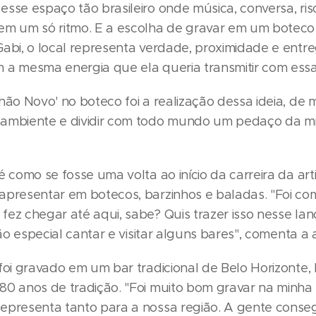
esse espaço tão brasileiro onde música, conversa, ri
em um só ritmo. E a escolha de gravar em um boteco 
Gabi, o local representa verdade, proximidade e entr
 a mesma energia que ela queria transmitir com essa
hão Novo' no boteco foi a realização dessa ideia, de 
ambiente e dividir com todo mundo um pedaço da min
é como se fosse uma volta ao início da carreira da arti
apresentar em botecos, barzinhos e baladas. "Foi com
fez chegar até aqui, sabe? Quis trazer isso nesse la
tão especial cantar e visitar alguns bares", comenta a a
foi gravado em um bar tradicional de Belo Horizonte, 
80 anos de tradição. "Foi muito bom gravar na minha
epresenta tanto para a nossa região. A gente conseg