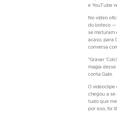
e YouTube no
No vídeo ofi
do boteco — 
se misturam 
acaso, para 
conversa com
"Gravar 'Colc
magia desse 
conta Gabi.
O videoclipe 
chegou a se 
tudo que me 
por isso, foi 