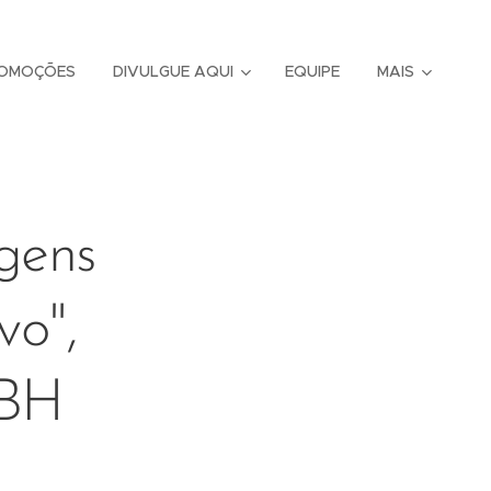
OMOÇÕES
DIVULGUE AQUI
EQUIPE
MAIS
igens
vo",
 BH