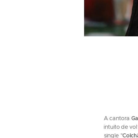
Ga
A cantora
intuito de vo
Colch
single "