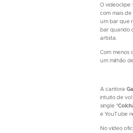
O videoclipe 
com mais de 
um bar que r
bar quando c
artista.
Com menos de
um milhão de
Ga
A cantora
intuito de vo
Colch
single "
e YouTube no
No vídeo ofi