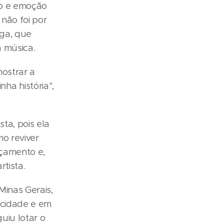
so e emoção
não foi por
ega, que
 música.
mostrar a
ha história",
sta, pois ela
o reviver
nçamento e,
rtista.
Minas Gerais,
 cidade e em
uiu lotar o