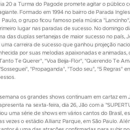
ia 20 a Turma do Pagode promete agitar o público 
agiante. Formado em 1994 no bairro de Parada Ingles
 Paulo, o grupo ficou famoso pela música "Lancinho"
rimeiro lugar nas paradas de sucesso. No domingo dia
a das duplas sertanejas de maior sucesso no país, J
uma carreira de sucesso que ganhou projeção nacio
nhecida por suas melodias apaixonadas e animadas,
 Tanto Te Querer", "Voa Beija-Flor", "Querendo Te Am
 "Sosseguei", "Propaganda", "Todo seu", "5 Regras" en
essos.
semana os grandes shows continuam em cartaz em J
 apresenta na sexta-feira, dia 26, Jão com a "SUPER
ciou uma série de shows em vários cantos do Brasil, 
as vezes o estádio Allianz Parque, em São Paulo. Além
cantor é uma das atrações confirmadas para subir no