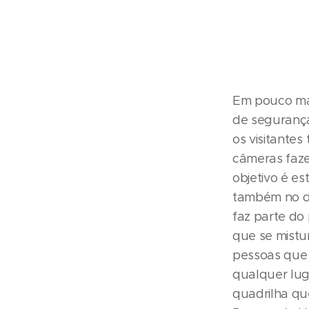
Em pouco mai
de segurança
os visitantes
câmeras faze
objetivo é es
também no d
faz parte do
que se mistu
pessoas que
qualquer lug
quadrilha qu