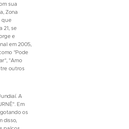
com sua
a, Zona
, que
 21, se
orge e
nal em 2005,
 como "Pode
ar", "Amo
tre outros
undiaí. A
TURNÊ". Em
esgotando os
 disso,
s palcos