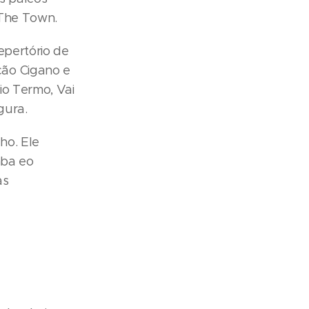
e The Town.
epertório de
ção Cigano e
io Termo, Vai
gura.
ho. Ele
mba eo
as