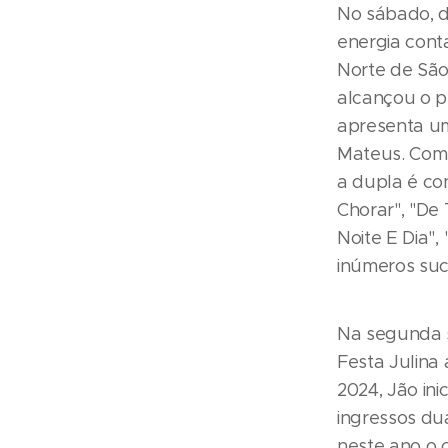
No sábado, d
energia cont
Norte de São
alcançou o p
apresenta um
Mateus. Com 
a dupla é co
Chorar", "De
Noite E Dia",
inúmeros suc
Na segunda 
Festa Julina
2024, Jão ini
ingressos du
neste ano o 