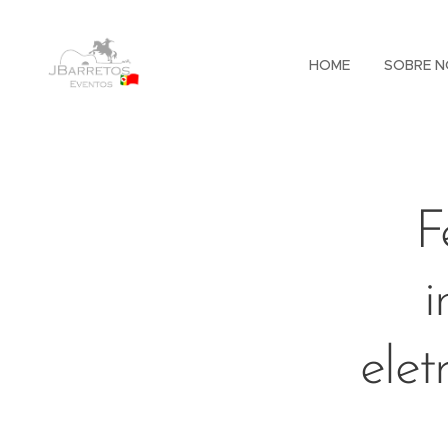
HOME
SOBRE N
F
i
elet