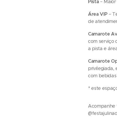
Pista
– Maior
Área VIP
– Te
de atendimen
Camarote Av
com serviço 
a pista e área
Camarote Op
privilegiada,
com bebidas 
* este espaç
Acompanhe tu
@festajulinad