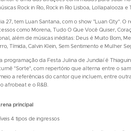
músicas Rock in Rio, Rock in Rio Lisboa, Lollapalooza 
ia 27, tem Luan Santana, com o show "Luan City". O r
cessos como Morena, Tudo O Que Você Quiser, Cora
nal, além de músicas inéditas: Deus é Muito Bom, Me
rro, Tímida, Calvin Klein, Sem Sentimento e Mulher Se
 programação da Festa Julina de Jundiaí é Thiaguin
turnê "Sorte", com repertório que alterna entre o sa
eio a referências do cantor que incluem, entre outr
 o afrobeat e o R&B.
rena principal
veis 4 tipos de ingressos