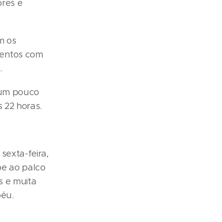
res e
m os
mentos com
.
 um pouco
s 22 horas.
sexta-feira,
obe ao palco
s e muita
péu.