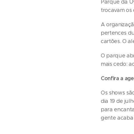
Parque da U
trocavam os 
A organizaçã
pertences du
cartões. O a
O parque abr
mais cedo: ao
Confira a ag
Os shows são
dia 19 de jul
para encanta
gente acaba 