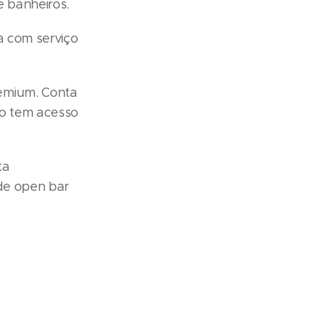
 banheiros.
a com serviço
emium. Conta
so tem acesso
ta
 de open bar