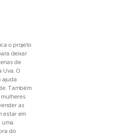
ca o projeto
ara deixar
ezenas de
a Uva. O
a ajuda
ade. Também
e mulheres
eender as
m estar em
m uma
ora do